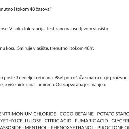
renutno i tokom 48 časova.*
se. Visoka tolerancija. Testirano na osetljivom vlasištu.
anu kosu. Smiruje vlasište, trenutno i tokom 48h*.
posle 3 nedelje tretmana. 98% potrošača smatra da je proizvod lak 
 je više hidrirana i umirena. Osećaj svraba je smanjen.
HENTRIMONIUM CHLORIDE - COCO-BETAINE - POTATO STAR
ETHYLCELLULOSE - CITRIC ACID - FUMARIC ACID - GLYC
ASSOSIDE - MENTHOL - PHENOXYETHANOL - PIROCTONE O