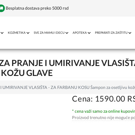
Besplatna dostava preko 5000 rsd
KOZMETIKA
SVE ZA MAMU I DECU
APOTEKA
PREPARATI ZA ZAŠTITU
A PRANJE I UMIRIVANJE VLASIŠT
 KOŽU GLAVE
UMIRIVANJE VLASIŠTA - ZA FARBANU KOSU Šampon za osetljivu kožu
Cena: 1590.00 R
* cena važi samo za online kupovi
Proizvod trenutno nije moguće po