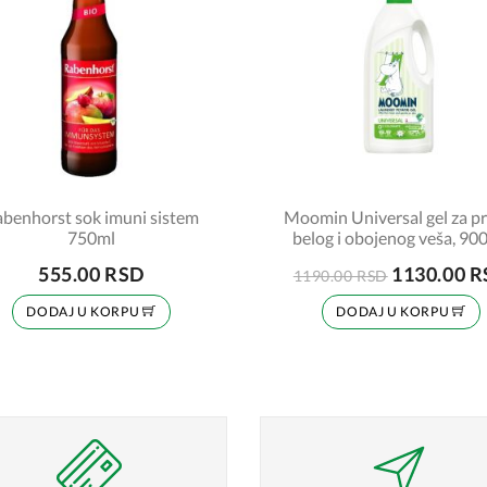
benhorst sok imuni sistem
Moomin Universal gel za p
750ml
belog i obojenog veša, 90
555.00 RSD
1130.00 
1190.00 RSD
DODAJ U KORPU
DODAJ U KORPU