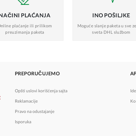
NAČINI
PLAĆANJA
INO
POŠILJKE
nline plaćanje
ili prilikom
Moguće slanje
paketa u sve z
preuzimanja paketa
sveta DHL službom
PREPORUČUJEMO
A
Opšti uslovi korišćenja sajta
Ide
Reklamacije
Ko
Pravo na odustajanje
Isporuka