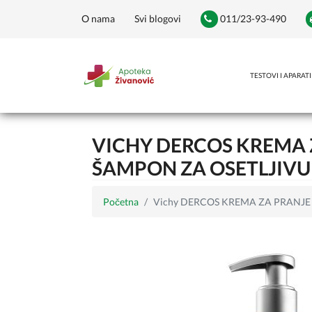
O nama
Svi blogovi
011/23-93-490
TESTOVI I APARATI
VICHY DERCOS KREMA Z
ŠAMPON ZA OSETLJIVU
Početna
Vichy DERCOS KREMA ZA PRANJE I 