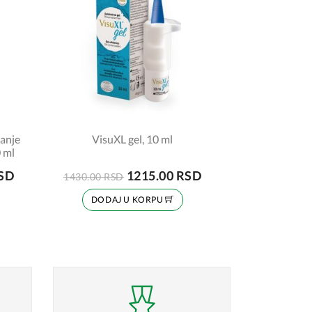
ranje
VisuXL gel, 10 ml
0 ml
RSD
1215.00 RSD
1430.00 RSD
DODAJ U KORPU