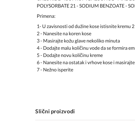
POLYSORBATE 21 - SODIUM BENZOATE - SO
Primena:
1- U zavisnosti od dužine kose istisnite kremu 2
2 - Nanesite na koren kose
3 - Masirajte kožu glave nekoliko minuta
4 - Dodajte malu količinu vode da se formira em
5 - Dodajte novu količinu kreme
6 - Nanesite na ostatak i vrhove kose i masirajt
7 - Nežno isperite
Slični proizvodi