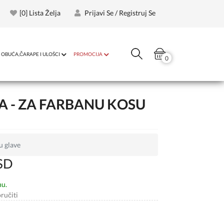
[
0
] Lista Želja
Prijavi Se / Registruj Se
OBUĆA,ČARAPE I ULOŠCI
PROMOCIJA
0
A - ZA FARBANU KOSU
 glave
SD
nu.
ručiti