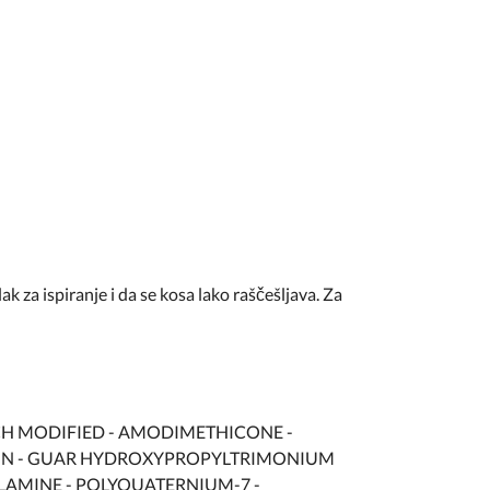
za ispiranje i da se kosa lako raščešljava. Za
CH MODIFIED - AMODIMETHICONE -
ERIN - GUAR HYDROXYPROPYLTRIMONIUM
LAMINE - POLYQUATERNIUM-7 -