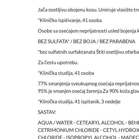
Jača osetljivu obojenu kosu. Umiruje vlasište t
*Kliničko ispitivanje, 41 osoba
Osobe sa osećajem neprijatnosti usled bojenja ko
BEZ SULFATA* / BEZ BOJA / BEZ PARABENA
*bez sulfatnih surfaktanata Štiti osetljivu ofarb
Za čestu upotrebu.
*Klinička studija, 41 osoba
77% smanjenja sveukupnog osećaja neprijatnosti 
95% je smanjen osećaj žarenja.Za 90% koža glave
*Klinička studija, 41 ispitanik, 3 nedelje
SASTAV:
AQUA / WATER - CETEARYL ALCOHOL - BE
CETRIMONIUM CHLORIDE - CETYL HYDROXY
CHLORIDE - ISOPROPYL ALCOHOL - MADEC