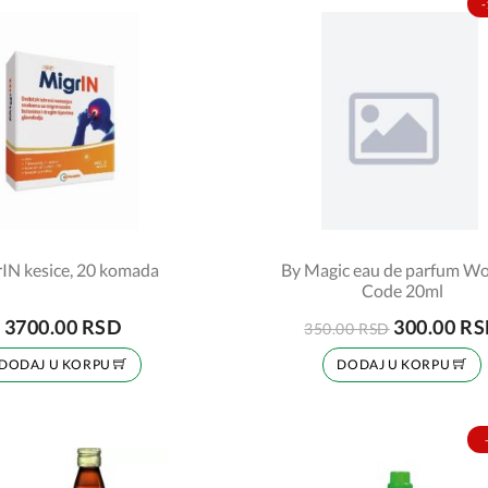
-
IN kesice, 20 komada
By Magic eau de parfum 
Code 20ml
3700.00 RSD
300.00 R
350.00 RSD
DODAJ U KORPU
DODAJ U KORPU