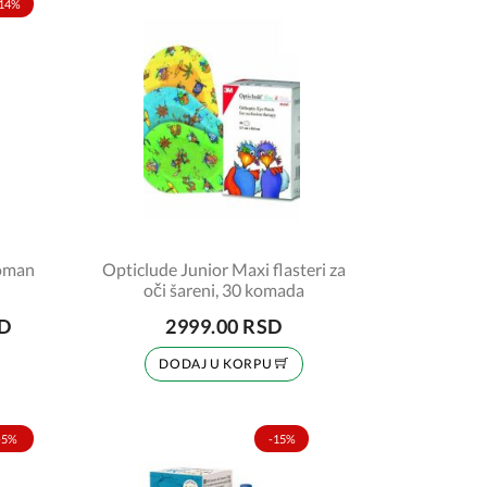
14%
Woman
Opticlude Junior Maxi flasteri za
oči šareni, 30 komada
SD
2999.00 RSD
DODAJ U KORPU
-5%
-15%