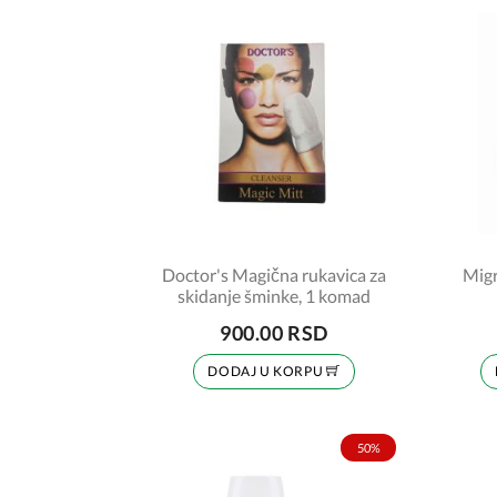
Doctor's Magična rukavica za
Migr
skidanje šminke, 1 komad
900.00 RSD
DODAJ U KORPU
50%