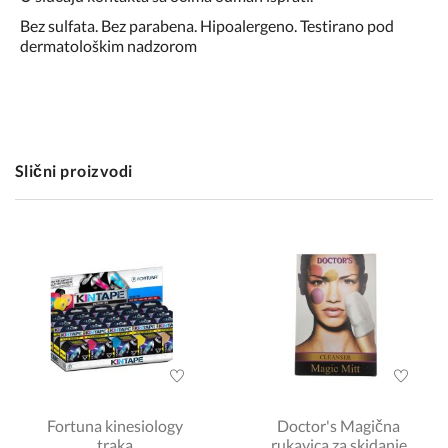
Bez sulfata. Bez parabena. Hipoalergeno. Testirano pod
dermatološkim nadzorom
Slični proizvodi
Fortuna kinesiology
Doctor's Magična
traka
rukavica za skidanje