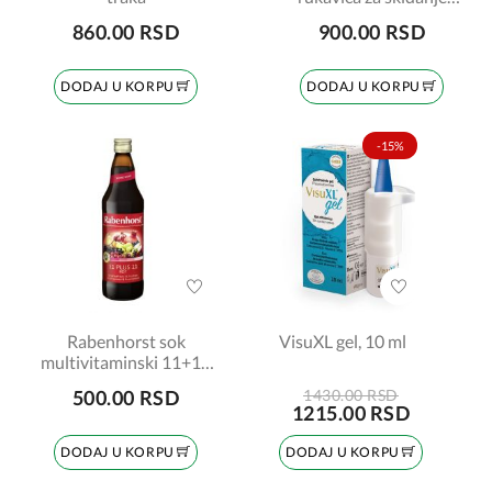
šminke, 1 komad
860.00 RSD
900.00 RSD
DODAJ U KORPU
DODAJ U KORPU
-15%
Rabenhorst sok
VisuXL gel, 10 ml
multivitaminski 11+11
crveni 750ml
500.00 RSD
1430.00 RSD
1215.00 RSD
DODAJ U KORPU
DODAJ U KORPU