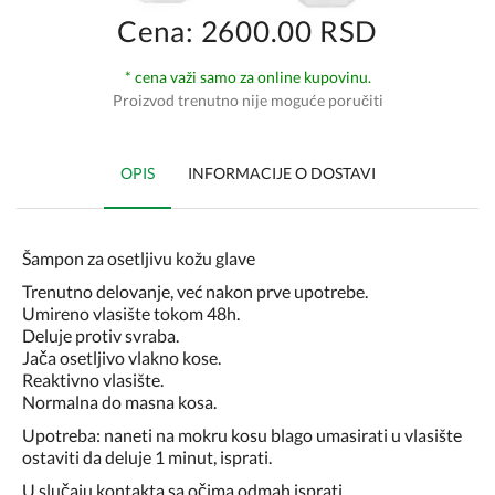
Cena: 2600.00 RSD
* cena važi samo za online kupovinu.
Proizvod trenutno nije moguće poručiti
OPIS
INFORMACIJE O DOSTAVI
Šampon za osetljivu kožu glave
Trenutno delovanje, već nakon prve upotrebe.
Umireno vlasište tokom 48h.
Deluje protiv svraba.
Jača osetljivo vlakno kose.
Reaktivno vlasište.
Normalna do masna kosa.
Upotreba: naneti na mokru kosu blago umasirati u vlasište
ostaviti da deluje 1 minut, isprati.
U slučaju kontakta sa očima odmah isprati.