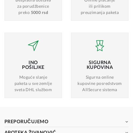
za porudžbenice
ili prilikom
preko
5000 rsd
preuzimanja paketa
INO
SIGURNA
POŠILJKE
KUPOVINA
Moguće slanje
Sigurna online
paketa u sve zemlje
kupovine posredstvom
sveta DHL službom
AllSecure sistema
PREPORUČUJEMO
APOTEKA ŽIVANOVIĆ