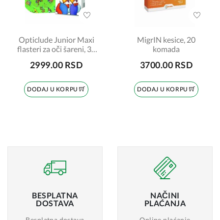
Opticlude Junior Maxi
MigrIN kesice, 20
flasteri za oči šareni, 30
komada
komada
2999.00 RSD
3700.00 RSD
DODAJ U KORPU
DODAJ U KORPU
BESPLATNA
NAČINI
DOSTAVA
PLAĆANJA
Besplatna dostava
Online plaćanje