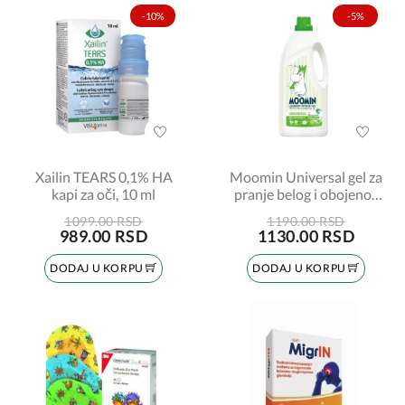
-10%
-5%
Xailin TEARS 0,1% HA
Moomin Universal gel za
kapi za oči, 10 ml
pranje belog i obojenog
veša, 900 ml
1099.00 RSD
1190.00 RSD
989.00 RSD
1130.00 RSD
DODAJ U KORPU
DODAJ U KORPU