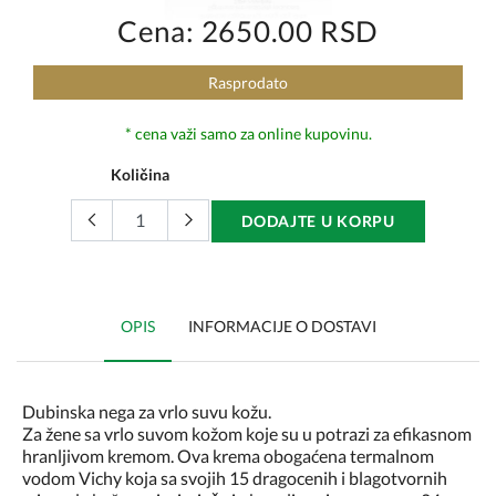
Cena: 2650.00 RSD
Rasprodato
* cena važi samo za online kupovinu.
Količina
DODAJTE U KORPU
OPIS
INFORMACIJE O DOSTAVI
Dubinska nega za vrlo suvu kožu.
Za žene sa vrlo suvom kožom koje su u potrazi za efikasnom
hranljivom kremom. Ova krema obogaćena termalnom
vodom Vichy koja sa svojih 15 dragocenih i blagotvornih