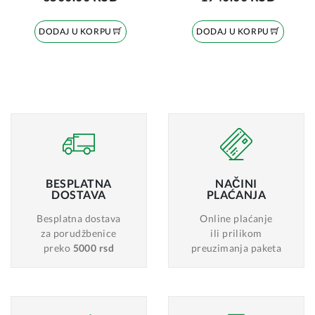
DODAJ U KORPU
DODAJ U KORPU
BESPLATNA
NAČINI
DOSTAVA
PLAĆANJA
Besplatna dostava
Online plaćanje
za porudžbenice
ili prilikom
preko
5000 rsd
preuzimanja paketa