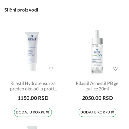
Slični proizvodi
Rilastil Hydrotensur za
Rilastil Acnestil PB gel
predeo oko očiju protiv
za lice 30ml
bora 15ml
1150.00 RSD
2050.00 RSD
DODAJ U KORPU
DODAJ U KORPU