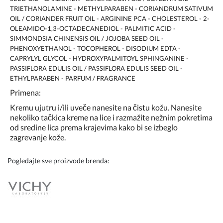
TRIETHANOLAMINE - METHYLPARABEN - CORIANDRUM SATIVUM
OIL / CORIANDER FRUIT OIL - ARGININE PCA - CHOLESTEROL - 2-
OLEAMIDO-1,3-OCTADECANEDIOL - PALMITIC ACID -
SIMMONDSIA CHINENSIS OIL / JOJOBA SEED OIL -
PHENOXYETHANOL - TOCOPHEROL - DISODIUM EDTA -
CAPRYLYL GLYCOL - HYDROXYPALMITOYL SPHINGANINE -
PASSIFLORA EDULIS OIL / PASSIFLORA EDULIS SEED OIL -
ETHYLPARABEN - PARFUM / FRAGRANCE
Primena:
Kremu ujutru i/ili uveče nanesite na čistu kožu. Nanesite
nekoliko tačkica kreme na lice i razmažite nežnim pokretima
od sredine lica prema krajevima kako bi se izbeglo
zagrevanje kože.
Pogledajte sve proizvode brenda: