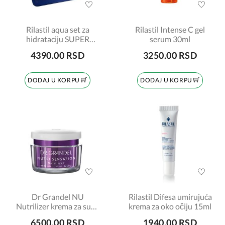
Rilastil aqua set za
Rilastil Intense C gel
hidrataciju SUPER
serum 30ml
CENA
4390.00 RSD
3250.00 RSD
DODAJ U KORPU
DODAJ U KORPU
Dr Grandel NU
Rilastil Difesa umirujuća
Nutrilizer krema za suvu
krema za oko očiju 15ml
kožu 50ml
6500.00 RSD
1940.00 RSD