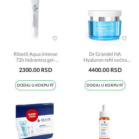
Rilastil Aqua intense
Dr Grandel HA
72h hidrantna gel-
Hyaluron refil noćna
krema 40ml
krema 50ml
2300.00 RSD
4400.00 RSD
DODAJ U KORPU
DODAJ U KORPU