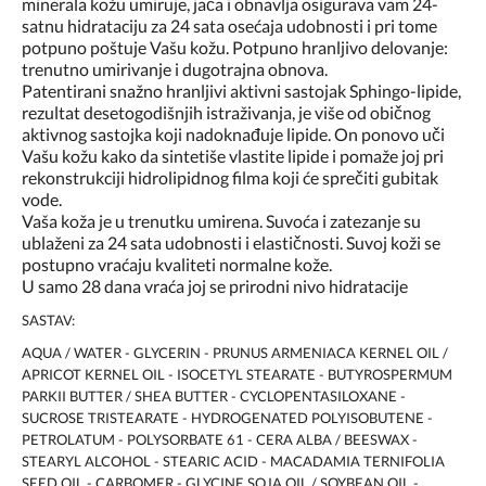
minerala kožu umiruje, jača i obnavlja osigurava vam 24-
satnu hidrataciju za 24 sata osećaja udobnosti i pri tome
potpuno poštuje Vašu kožu. Potpuno hranljivo delovanje:
trenutno umirivanje i dugotrajna obnova.
Patentirani snažno hranljivi aktivni sastojak Sphingo-lipide,
rezultat desetogodišnjih istraživanja, je više od običnog
aktivnog sastojka koji nadoknađuje lipide. On ponovo uči
Vašu kožu kako da sintetiše vlastite lipide i pomaže joj pri
rekonstrukciji hidrolipidnog filma koji će sprečiti gubitak
vode.
Vaša koža je u trenutku umirena. Suvoća i zatezanje su
ublaženi za 24 sata udobnosti i elastičnosti. Suvoj koži se
postupno vraćaju kvaliteti normalne kože.
U samo 28 dana vraća joj se prirodni nivo hidratacije
SASTAV:
AQUA / WATER - GLYCERIN - PRUNUS ARMENIACA KERNEL OIL /
APRICOT KERNEL OIL - ISOCETYL STEARATE - BUTYROSPERMUM
PARKII BUTTER / SHEA BUTTER - CYCLOPENTASILOXANE -
SUCROSE TRISTEARATE - HYDROGENATED POLYISOBUTENE -
PETROLATUM - POLYSORBATE 61 - CERA ALBA / BEESWAX -
STEARYL ALCOHOL - STEARIC ACID - MACADAMIA TERNIFOLIA
SEED OIL - CARBOMER - GLYCINE SOJA OIL / SOYBEAN OIL -