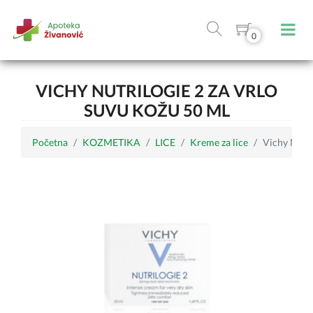
0
VICHY NUTRILOGIE 2 ZA VRLO
SUVU KOŽU 50 ML
Početna
KOZMETIKA
LICE
Kreme za lice
Vichy Nutri