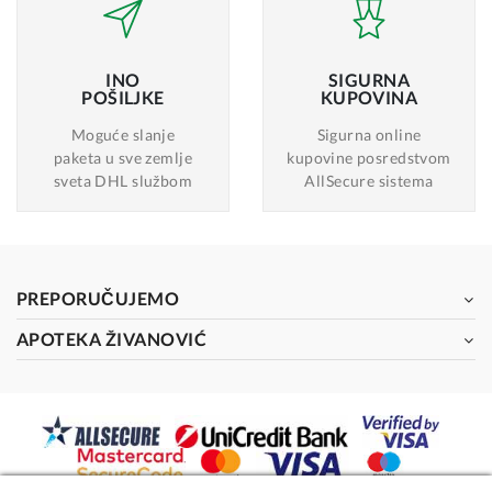
INO
SIGURNA
POŠILJKE
KUPOVINA
Moguće slanje
Sigurna online
paketa u sve zemlje
kupovine posredstvom
sveta DHL službom
AllSecure sistema
PREPORUČUJEMO
APOTEKA ŽIVANOVIĆ