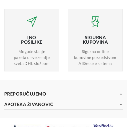
INO
SIGURNA
POŠILJKE
KUPOVINA
Moguće slanje
Sigurna online
paketa u sve zemlje
kupovine posredstvom
sveta DHL službom
AllSecure sistema
PREPORUČUJEMO
APOTEKA ŽIVANOVIĆ