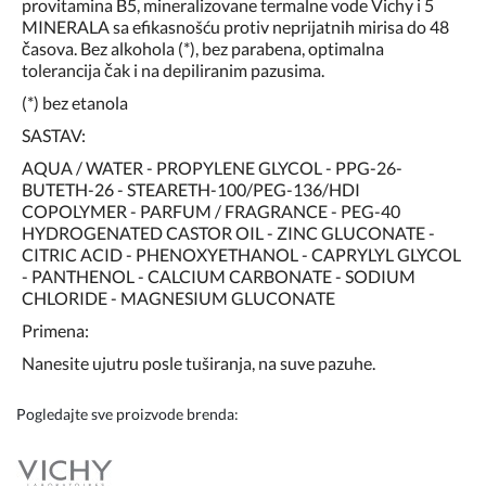
provitamina B5, mineralizovane termalne vode Vichy i 5
MINERALA sa efikasnošću protiv neprijatnih mirisa do 48
časova. Bez alkohola (*), bez parabena, optimalna
tolerancija čak i na depiliranim pazusima.
(*) bez etanola
SASTAV:
AQUA / WATER - PROPYLENE GLYCOL - PPG-26-
BUTETH-26 - STEARETH-100/PEG-136/HDI
COPOLYMER - PARFUM / FRAGRANCE - PEG-40
HYDROGENATED CASTOR OIL - ZINC GLUCONATE -
CITRIC ACID - PHENOXYETHANOL - CAPRYLYL GLYCOL
- PANTHENOL - CALCIUM CARBONATE - SODIUM
CHLORIDE - MAGNESIUM GLUCONATE
Primena:
Nanesite ujutru posle tuširanja, na suve pazuhe.
Pogledajte sve proizvode brenda: