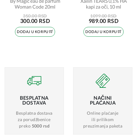
By Magic eau de parfum
Xailin TEARS 0,1% HA
Woman Code 20ml
kapi za oči, 10 ml
350.00 RSD
1099.00 RSD
300.00 RSD
989.00 RSD
DODAJ U KORPU
DODAJ U KORPU
BESPLATNA
NAČINI
DOSTAVA
PLAĆANJA
Besplatna dostava
Online plaćanje
za porudžbenice
ili prilikom
preko
5000 rsd
preuzimanja paketa