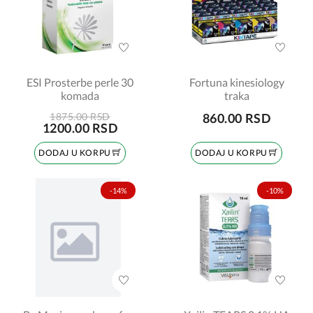
ESI Prosterbe perle 30
Fortuna kinesiology
komada
traka
1875.00 RSD
860.00 RSD
1200.00 RSD
DODAJ U KORPU
DODAJ U KORPU
-14%
-10%