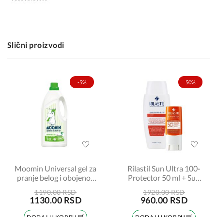
Slični proizvodi
-5%
50%
Moomin Universal gel za
Rilastil Sun Ultra 100-
pranje belog i obojenog
Protector 50 ml + Sun
veša, 900 ml
stik SPF50 8,5 ml
1190.00 RSD
1920.00 RSD
PROMO
1130.00 RSD
960.00 RSD