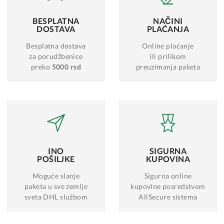
BESPLATNA
NAČINI
DOSTAVA
PLAĆANJA
Besplatna dostava
Online plaćanje
za porudžbenice
ili prilikom
preko
5000 rsd
preuzimanja paketa
INO
SIGURNA
POŠILJKE
KUPOVINA
Moguće slanje
Sigurna online
paketa u sve zemlje
kupovine posredstvom
sveta DHL službom
AllSecure sistema