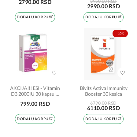
2790.00 RSD
3950.00 RSD
2990.00 RSD
DODAJ U KORPU
DODAJ U KORPU
-10%
AKCIJA!!! ESI - Vitamin
Bivits Activa Immunity
D3 2000IU 30 kapsula,
Booster 30 kesica
1+1 gratis
799.00 RSD
6790.00 RSD
6110.00 RSD
DODAJ U KORPU
DODAJ U KORPU