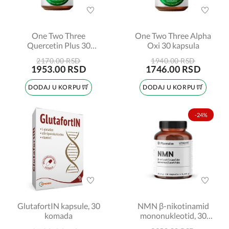
One Two Three
One Two Three Alpha
Quercetin Plus 30
Oxi 30 kapsula
kapsula
2170.00 RSD
1940.00 RSD
1953.00 RSD
1746.00 RSD
DODAJ U KORPU
DODAJ U KORPU
-24%
GlutafortIN kapsule, 30
NMN β-nikotinamid
komada
mononukleotid, 30
kapsula