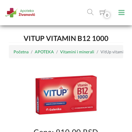
0
VITUP VITAMIN B12 1000
Početna
APOTEKA
Vitamini i minerali
VitUp vitamin B