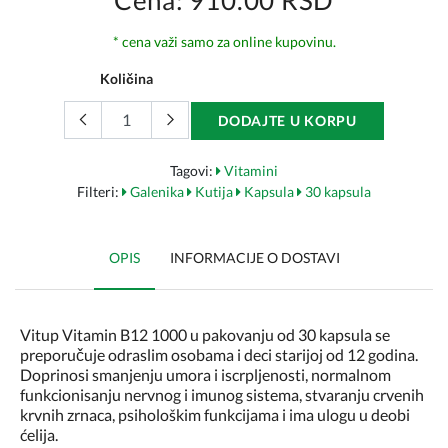
Cena: 910.00 RSD
* cena važi samo za online kupovinu.
Količina
DODAJTE U KORPU
Tagovi:
Vitamini
Filteri:
Galenika
Kutija
Kapsula
30 kapsula
OPIS
INFORMACIJE O DOSTAVI
Vitup Vitamin B12 1000 u pakovanju od 30 kapsula se
preporučuje odraslim osobama i deci starijoj od 12 godina.
Doprinosi smanjenju umora i iscrpljenosti, normalnom
funkcionisanju nervnog i imunog sistema, stvaranju crvenih
krvnih zrnaca, psihološkim funkcijama i ima ulogu u deobi
ćelija.