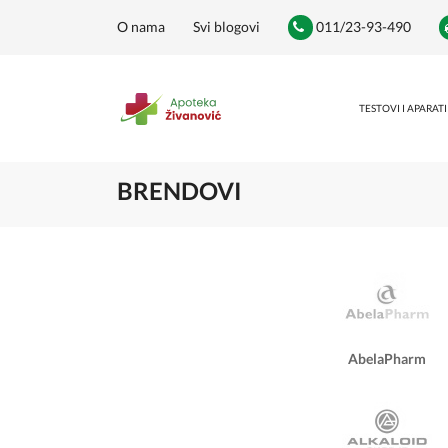
O nama
Svi blogovi
011/23-93-490
TESTOVI I APARATI
BRENDOVI
AbelaPharm