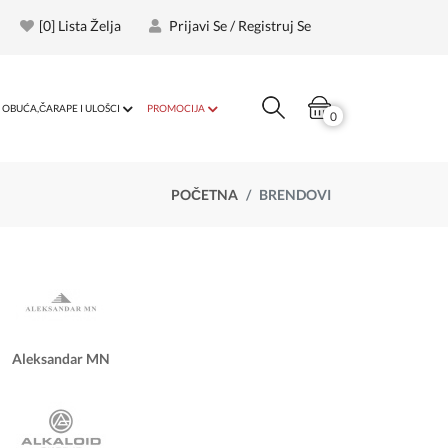
[
0
] Lista Želja
Prijavi Se / Registruj Se
OBUĆA,ČARAPE I ULOŠCI
PROMOCIJA
0
POČETNA
BRENDOVI
Aleksandar MN