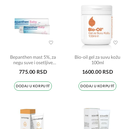
Bepanthen mast 5%, za
Bio-oil gel za suvu kožu
negu suve i osetljive
100ml
kože, 30gr
775.00 RSD
1600.00 RSD
DODAJ U KORPU
DODAJ U KORPU