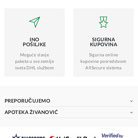
INO
SIGURNA
POŠILJKE
KUPOVINA
Moguće slanje
Sigurna online
paketa u sve zemlje
kupovine posredstvom
sveta DHL službom
AllSecure sistema
PREPORUČUJEMO
APOTEKA ŽIVANOVIĆ