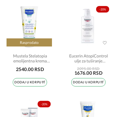
-20%
Rasprodato
Mustela Stelatopia
Eucerin AtopiControl
emolijentna krema
ulje za tuširanje
200ml
šifra:63173
2540.00 RSD
2095.00 RSD
1676.00 RSD
DODAJ U KORPU
DODAJ U KORPU
-20%