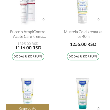
Eucerin AtopiControl
Mustela Cold krema za
Acute Care krema
lice 40ml
šifra:63174
1395.00 RSD
1255.00 RSD
1116.00 RSD
DODAJ U KORPU
DODAJ U KORPU
Rasprodato