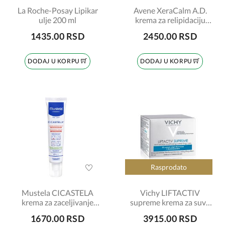
La Roche-Posay Lipikar
Avene XeraCalm A.D.
ulje 200 ml
krema za relipidaciju
200ml
1435.00 RSD
2450.00 RSD
DODAJ U KORPU
DODAJ U KORPU
Rasprodato
Mustela CICASTELA
Vichy LIFTACTIV
krema za zaceljivanje
supreme krema za suvu
40ml
kožu 50 ml
1670.00 RSD
3915.00 RSD