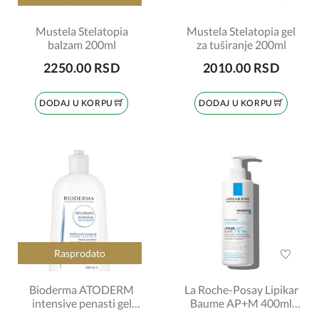
Mustela Stelatopia
Mustela Stelatopia gel
balzam 200ml
za tuširanje 200ml
2250.00 RSD
2010.00 RSD
DODAJ U KORPU
DODAJ U KORPU
Rasprodato
Bioderma ATODERM
La Roche-Posay Lipikar
intensive penasti gel
Baume AP+M 400ml
500ml
6548