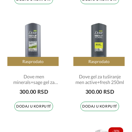
Rasprodato
Rasprodato
Dove men
Dove gel za tuširanje
minerals+sage gel za
men active+fresh 250ml
tuširanje 250ml
300.00 RSD
300.00 RSD
DODAJ U KORPU
DODAJ U KORPU
-30%