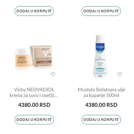
DODAJ U KORPU
DODAJ U KORPU
Vichy NEOVADIOL
Mustela Stelatopia ulje
krema za suvu i osetljivu
za kupanje 500ml
kožu 50ml
4380.00 RSD
4380.00 RSD
DODAJ U KORPU
DODAJ U KORPU