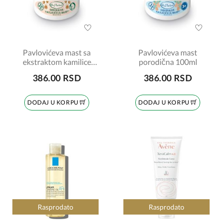
Pavlovićeva mast sa
Pavlovićeva mast
ekstraktom kamilice
porodična 100ml
100ml
386.00 RSD
386.00 RSD
DODAJ U KORPU
DODAJ U KORPU
Rasprodato
Rasprodato