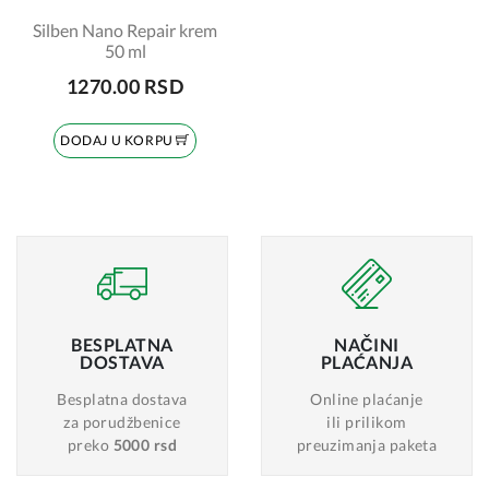
Silben Nano Repair krem
50 ml
1270.00 RSD
DODAJ U KORPU
BESPLATNA
NAČINI
DOSTAVA
PLAĆANJA
Besplatna dostava
Online plaćanje
za porudžbenice
ili prilikom
preko
5000 rsd
preuzimanja paketa