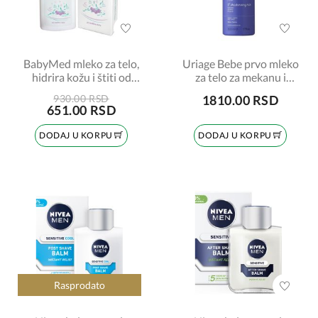
BabyMed mleko za telo,
Uriage Bebe prvo mleko
hidrira kožu i štiti od
za telo za mekanu i
spoljašnjih uticaja,
hidriranu kožu, 500ml
930.00 RSD
1810.00 RSD
200ml
651.00 RSD
DODAJ U KORPU
DODAJ U KORPU
Rasprodato