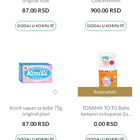
original roze
Cold kremom
87.00 RSD
900.00 RSD
DODAJ U KORPU
DODAJ U KORPU
Rasprodato
Kosili sapun za bebe 75g
TOSAMA TO.TO Baby
original plavi
šampon za kupanje 2u1
500ml
87.00 RSD
0.00 RSD
DODAJ U KORPU
DODAJ U KORPU