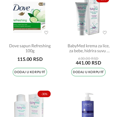
Dove sapun Refreshing
BabyMed krema za lice,
100g
za bebe, hidrira suvu i
iritiranu kožu, 50ml
115.00 RSD
630.00 RSD
441.00 RSD
DODAJ U KORPU
DODAJ U KORPU
-30%