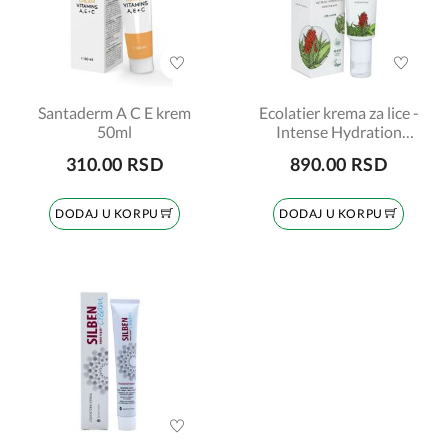
Santaderm A C E krem
Ecolatier krema za lice -
50ml
Intense Hydration
Organic Aloe Vera 50ml
310.00 RSD
890.00 RSD
DODAJ U KORPU
DODAJ U KORPU