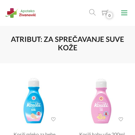
0
ATRIBUT: ZA SPREČAVANJE SUVE
KOŽE
Kosili mleko za bebe
Kosili baby ulje 200ml