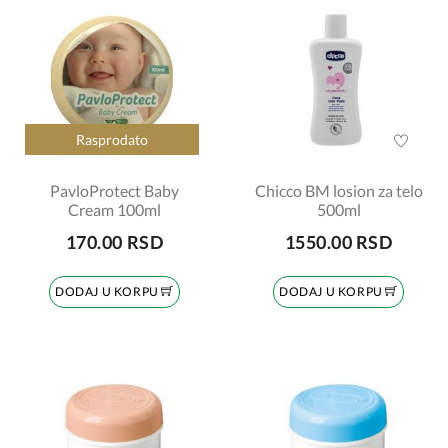
Rasprodato
PavloProtect Baby
Chicco BM losion za telo
Cream 100ml
500ml
170.00 RSD
1550.00 RSD
DODAJ U KORPU
DODAJ U KORPU