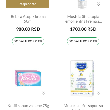
Rasprodato
Bebica Atopik krema
Mustela Stelatopia
50ml
emolijentna krema za
lice 40ml
980.00 RSD
1700.00 RSD
DODAJ U KORPU
DODAJ U KORPU
Kosili sapun za bebe 75g
Mustela nežni sapun sa