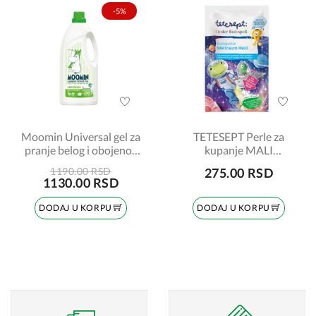
-5%
Moomin Universal gel za
TETESEPT Perle za
pranje belog i obojenog
kupanje MALI
veša, 900 ml
ASTRONAUT
1190.00 RSD
275.00 RSD
1130.00 RSD
DODAJ U KORPU
DODAJ U KORPU