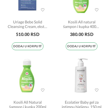
Uriage Bebe Solid
Kosili All natural
Cleansing Cream, ekstra
šampon i kupka 400ml
blag čvrsti sindet, 100gr
sa pumpicom
510.00 RSD
380.00 RSD
DODAJ U KORPU
DODAJ U KORPU
Kosili All Natural
Ecolatier Baby gel za
šampon i kupka 200ml
intimnu higijenu, 150 ml