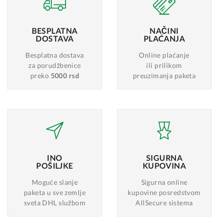
BESPLATNA
NAČINI
DOSTAVA
PLAĆANJA
Besplatna dostava
Online plaćanje
za porudžbenice
ili prilikom
preko
5000 rsd
preuzimanja paketa
INO
SIGURNA
POŠILJKE
KUPOVINA
Moguće slanje
Sigurna online
paketa u sve zemlje
kupovine posredstvom
sveta DHL službom
AllSecure sistema