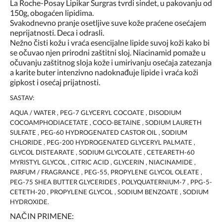
La Roche-Posay Lipikar Surgras tvrdi sindet, u pakovanju od
150g, obogaćen lipidima.
Svakodnevno pranje osetljive suve kože praćene osećajem
neprijatnosti. Deca i odrasli.
Nežno čisti kožu i vraća esencijalne lipide suvoj koži kako bi
se očuvao njen prirodni zaštitni sloj. Niacinamid pomaže u
očuvanju zaštitnog sloja kože i umirivanju osećaja zatezanja
a karite buter intenzivno nadoknađuje lipide i vraća koži
gipkost i osećaj prijatnosti.
SASTAV:
AQUA / WATER , PEG-7 GLYCERYL COCOATE , DISODIUM
COCOAMPHODIACETATE , COCO-BETAINE , SODIUM LAURETH
SULFATE , PEG-60 HYDROGENATED CASTOR OIL , SODIUM
CHLORIDE , PEG-200 HYDROGENATED GLYCERYL PALMATE ,
GLYCOL DISTEARATE , SODIUM GLYCOLATE , CETEARETH-60
MYRISTYL GLYCOL , CITRIC ACID , GLYCERIN , NIACINAMIDE ,
PARFUM / FRAGRANCE , PEG-55, PROPYLENE GLYCOL OLEATE ,
PEG-75 SHEA BUTTER GLYCERIDES , POLYQUATERNIUM-7 , PPG-5-
CETETH-20 , PROPYLENE GLYCOL , SODIUM BENZOATE , SODIUM
HYDROXIDE.
NAČIN PRIMENE: