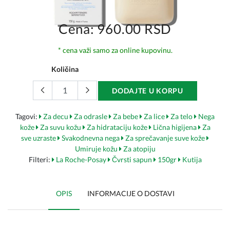
Cena: 960.00 RSD
* cena važi samo za online kupovinu.
Količina
DODAJTE U KORPU
Tagovi:
Za decu
Za odrasle
Za bebe
Za lice
Za telo
Nega
kože
Za suvu kožu
Za hidrataciju kože
Lična higijena
Za
sve uzraste
Svakodnevna nega
Za sprečavanje suve kože
Umiruje kožu
Za atopiju
Filteri:
La Roche-Posay
Čvrsti sapun
150gr
Kutija
OPIS
INFORMACIJE O DOSTAVI