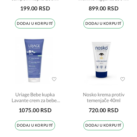
199.00 RSD
899.00 RSD
DODAJ U KORPU
DODAJ U KORPU
Uriage Bebe kupka
Nosko krema protiv
Lavante crem za bebe i
temenjače 40ml
decu, čišci i neguje kožu,
1075.00 RSD
720.00 RSD
200ml
DODAJ U KORPU
DODAJ U KORPU