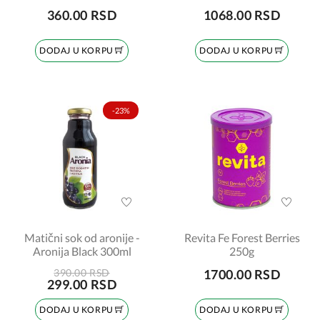
360.00 RSD
1068.00 RSD
DODAJ U KORPU
DODAJ U KORPU
-23%
Matični sok od aronije -
Revita Fe Forest Berries
Aronija Black 300ml
250g
390.00 RSD
1700.00 RSD
299.00 RSD
DODAJ U KORPU
DODAJ U KORPU