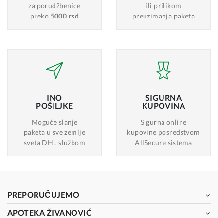
za porudžbenice
ili prilikom
preko
5000 rsd
preuzimanja paketa
INO
SIGURNA
POŠILJKE
KUPOVINA
Moguće slanje
Sigurna online
paketa u sve zemlje
kupovine posredstvom
sveta DHL službom
AllSecure sistema
PREPORUČUJEMO
APOTEKA ŽIVANOVIĆ