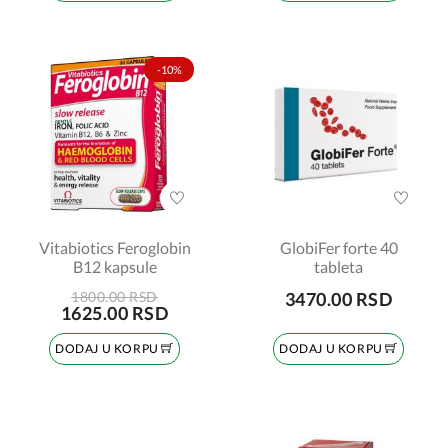
-10%
Vitabiotics Feroglobin
GlobiFer forte 40
B12 kapsule
tableta
1800.00 RSD
3470.00 RSD
1625.00 RSD
DODAJ U KORPU
DODAJ U KORPU