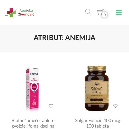
0
ATRIBUT: ANEMIJA
Biofar šumeće tablete
Solgar Folacin 400 mcg
gvožđe i folna kiselina
100 tableta