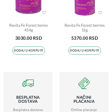
Revita Fe Forest beries
Revita Fe Forest berries
454g
1kg
3030.00 RSD
5370.00 RSD
DODAJ U KORPU
DODAJ U KORPU
BESPLATNA
NAČINI
DOSTAVA
PLAĆANJA
Besplatna dostava
Online plaćanje