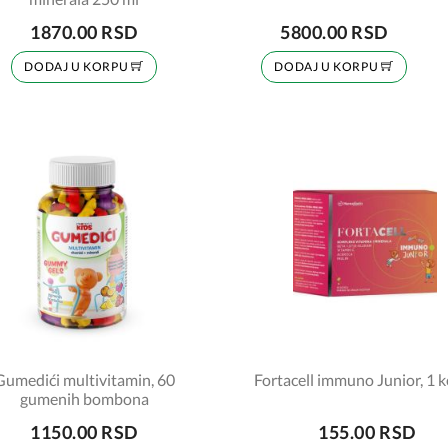
1870.00 RSD
5800.00 RSD
DODAJ U KORPU
DODAJ U KORPU
Gumedići multivitamin, 60
Fortacell immuno Junior, 1 k
gumenih bombona
1150.00 RSD
155.00 RSD