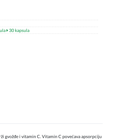
ula
30 kapsula
ži gvožđe i vitamin C. Vitamin C povećava apsorpciju