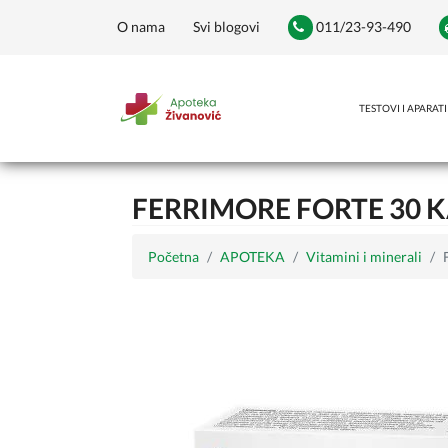
O nama
Svi blogovi
011/23-93-490
TESTOVI I APARATI
FERRIMORE FORTE 30 
Početna
APOTEKA
Vitamini i minerali