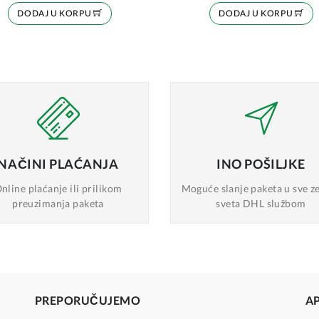
DODAJ U KORPU
DODAJ U KORPU
NAČINI
PLAĆANJA
INO
POŠILJKE
nline plaćanje
ili prilikom
Moguće slanje
paketa u sve z
preuzimanja paketa
sveta DHL službom
PREPORUČUJEMO
A