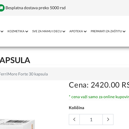
Besplatna dostava preko 5000 rsd
KOZMETIKA
SVE ZA MAMU I DECU
APOTEKA
PREPARATI ZA ZAŠTITU
KAPSULA
FerriMore Forte 30 kapsula
Cena: 2420.00 R
* cena važi samo za online kupovi
Količina