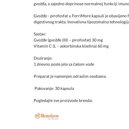
gvožđa, a zajedno doprinose normalnoj funkciji imunog
Gvožđe - pirofosfat u FerriMore kapsuli je obavijeno 
digestivnog trakta. Inovativna lipozomalna tehnologij
Sastav:
Gvožđe (gvožđe (III) – pirofosfat) 30 mg
Vitamin C (L – askorbinska kiselina) 60 mg
Doziranje:
1 dnevno posle jela sa čašom vode
Preparat je namenjen odraslim osobama.
Pakovanje: 30 kapsula
Pogledajte sve proizvode brenda: