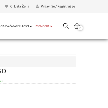
[
0
] Lista Želja
Prijavi Se / Registruj Se
OBUĆA,ČARAPE I ULOŠCI
PROMOCIJA
0
SD
nu.