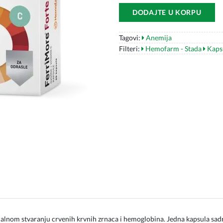
DODAJTE U KORPU
Tagovi:
Anemija
Filteri:
Hemofarm - Stada
Kaps
lnom stvaranju crvenih krvnih zrnaca i hemoglobina. Jedna kapsula sadr