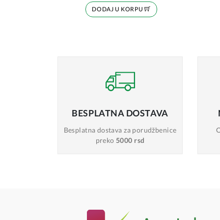
DODAJ U KORPU
BESPLATNA
DOSTAVA
Besplatna dostava
za porudžbenice
O
preko
5000 rsd