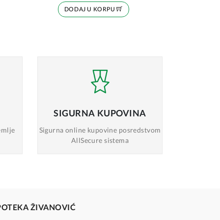
DODAJ U KORPU
SIGURNA
KUPOVINA
emlje
Sigurna online
kupovine posredstvom
AllSecure sistema
POTEKA ŽIVANOVIĆ