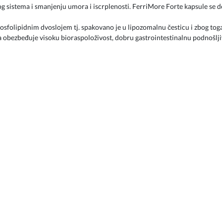
 sistema i smanjenju umora i iscrplenosti. FerriMore Forte kapsule se dob
fosfolipidnim dvoslojem tj. spakovano je u lipozomalnu česticu i zbog tog
a obezbeđuje visoku bioraspoloživost, dobru gastrointestinalnu podnošlji