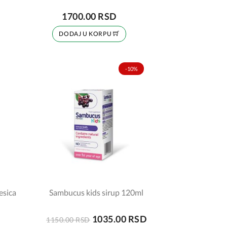
1700.00 RSD
DODAJ U KORPU
-10%
esica
Sambucus kids sirup 120ml
1035.00 RSD
1150.00 RSD