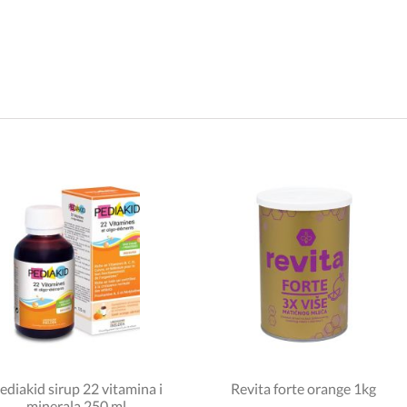
ediakid sirup 22 vitamina i
Revita forte orange 1kg
minerala 250 ml