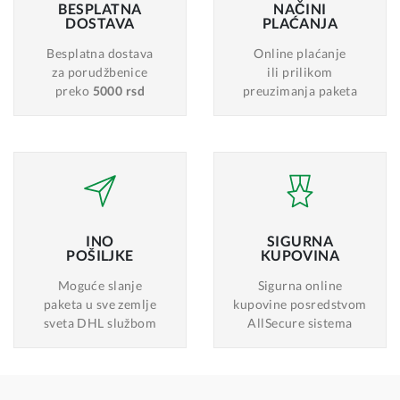
BESPLATNA
NAČINI
DOSTAVA
PLAĆANJA
Besplatna dostava
Online plaćanje
za porudžbenice
ili prilikom
preko
5000 rsd
preuzimanja paketa
INO
SIGURNA
POŠILJKE
KUPOVINA
Moguće slanje
Sigurna online
paketa u sve zemlje
kupovine posredstvom
sveta DHL službom
AllSecure sistema