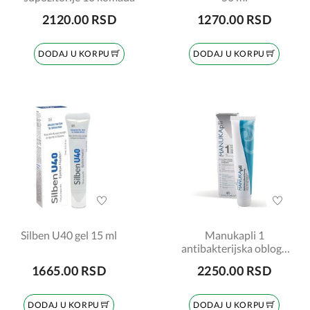
2120.00 RSD
1270.00 RSD
DODAJ U KORPU
DODAJ U KORPU
Silben U40 gel 15 ml
Manukapli 1
antibakterijska obloga
44g
1665.00 RSD
2250.00 RSD
DODAJ U KORPU
DODAJ U KORPU