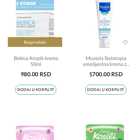
Rasprodato
Bebica Atopik krema
Mustela Stelatopia
50ml
emolijentna krema za
lice 40ml
980.00 RSD
1700.00 RSD
DODAJ U KORPU
DODAJ U KORPU