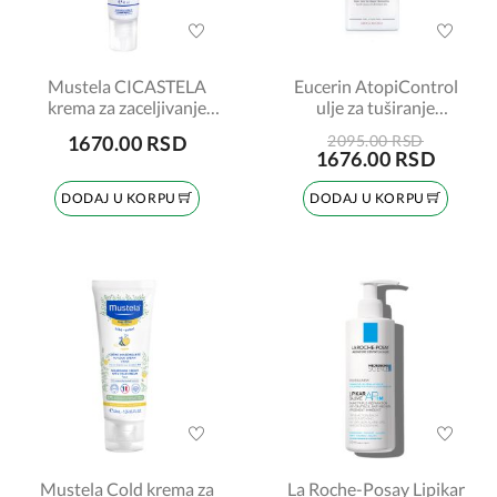
Mustela CICASTELA
Eucerin AtopiControl
krema za zaceljivanje
ulje za tuširanje
40ml
šifra:63173
1670.00 RSD
2095.00 RSD
1676.00 RSD
DODAJ U KORPU
DODAJ U KORPU
Mustela Cold krema za
La Roche-Posay Lipikar