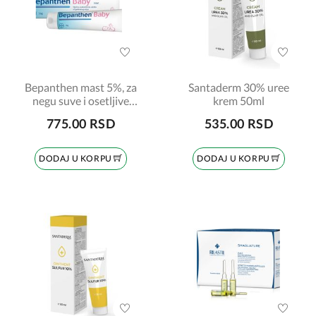
Bepanthen mast 5%, za
Santaderm 30% uree
negu suve i osetljive
krem 50ml
kože, 30gr
775.00 RSD
535.00 RSD
DODAJ U KORPU
DODAJ U KORPU