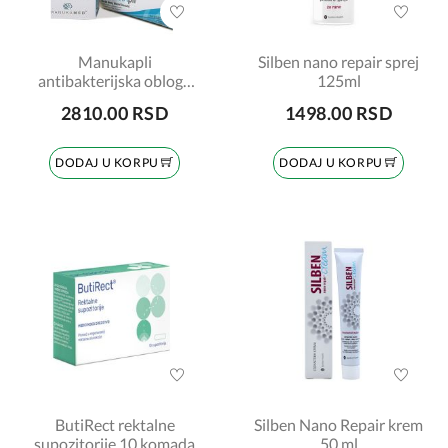
Manukapli
Silben nano repair sprej
antibakterijska obloga
125ml
za rane sa medom, 2x15
2810.00 RSD
1498.00 RSD
g
DODAJ U KORPU
DODAJ U KORPU
ButiRect rektalne
Silben Nano Repair krem
supozitorije 10 komada
50 ml