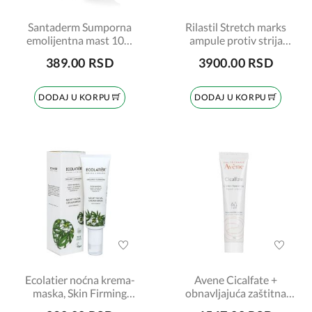
Santaderm Sumporna
Rilastil Stretch marks
emolijentna mast 10%
ampule protiv strija
30ml
10x5ml
389.00 RSD
3900.00 RSD
DODAJ U KORPU
DODAJ U KORPU
Ecolatier noćna krema-
Avene Cicalfate +
maska, Skin Firming
obnavljajuća zaštitna
Organic Cannabis 50ml
krema 40ml