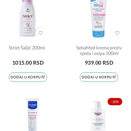
Striet Šaljić 200ml
SebaMed krema protiv
ojeda i osipa 100ml
1015.00 RSD
939.00 RSD
DODAJ U KORPU
DODAJ U KORPU
-20%