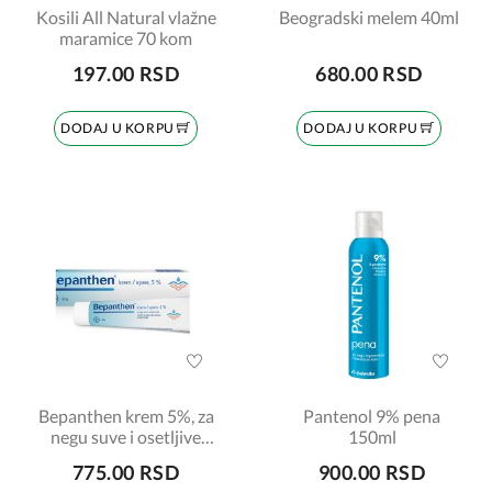
Kosili All Natural vlažne
Beogradski melem 40ml
maramice 70 kom
197.00 RSD
680.00 RSD
DODAJ U KORPU
DODAJ U KORPU
Bepanthen krem 5%, za
Pantenol 9% pena
negu suve i osetljive
150ml
kože, 30gr
775.00 RSD
900.00 RSD