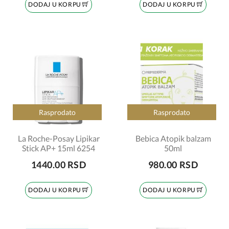
DODAJ U KORPU
DODAJ U KORPU
Rasprodato
Rasprodato
La Roche-Posay Lipikar
Bebica Atopik balzam
Stick AP+ 15ml 6254
50ml
1440.00 RSD
980.00 RSD
DODAJ U KORPU
DODAJ U KORPU