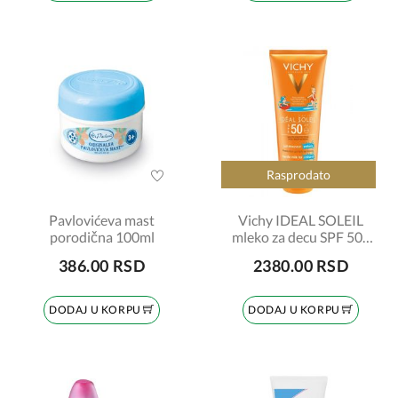
Rasprodato
Pavlovićeva mast
Vichy IDEAL SOLEIL
porodična 100ml
mleko za decu SPF 50+
300ml
386.00 RSD
2380.00 RSD
DODAJ U KORPU
DODAJ U KORPU