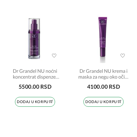
Dr Grandel NU noćni
Dr Grandel NU krema i
koncentrat dispenzer
maska za negu oko očiju
30ml
20ml
5500.00 RSD
4100.00 RSD
DODAJ U KORPU
DODAJ U KORPU