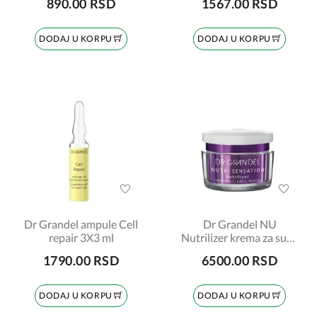
890.00 RSD
1567.00 RSD
DODAJ U KORPU
DODAJ U KORPU
Dr Grandel ampule Cell
Dr Grandel NU
repair 3X3 ml
Nutrilizer krema za suvu
kožu 50ml
1790.00 RSD
6500.00 RSD
DODAJ U KORPU
DODAJ U KORPU