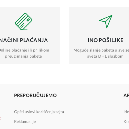
NAČINI
PLAĆANJA
INO
POŠILJKE
nline plaćanje
ili prilikom
Moguće slanje
paketa u sve z
preuzimanja paketa
sveta DHL službom
PREPORUČUJEMO
A
Opšti uslovi korišćenja sajta
Ide
Reklamacije
Ko