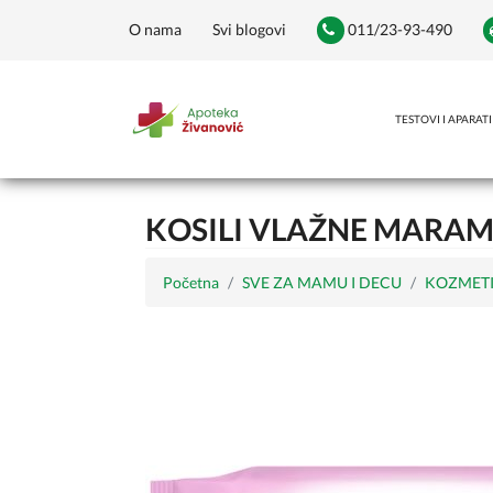
O nama
Svi blogovi
011/23-93-490
TESTOVI I APARATI
KOSILI VLAŽNE MARAMI
Početna
SVE ZA MAMU I DECU
KOZMETI