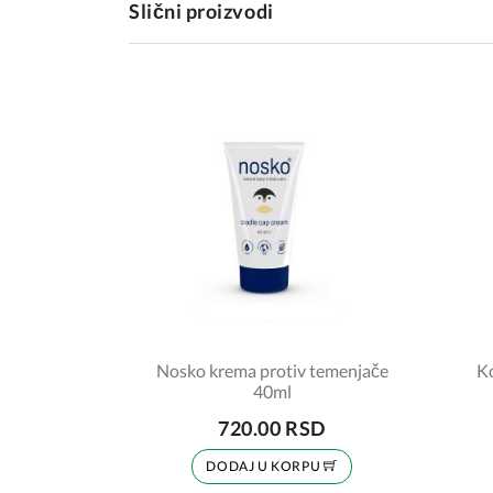
Slični proizvodi
Nosko krema protiv temenjače
Ko
40ml
720.00 RSD
DODAJ U KORPU