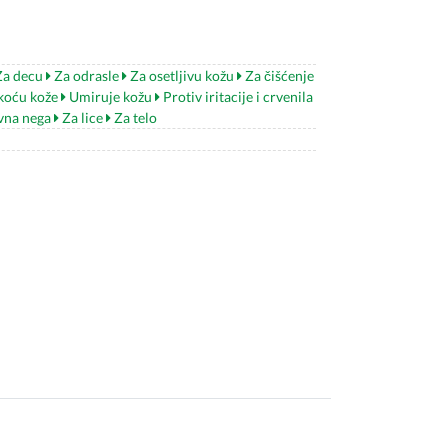
a decu
Za odrasle
Za osetljivu kožu
Za čišćenje
oću kože
Umiruje kožu
Protiv iritacije i crvenila
vna nega
Za lice
Za telo