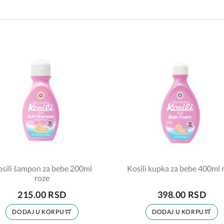
sili šampon za bebe 200ml
Kosili kupka za bebe 400ml 
roze
215.00 RSD
398.00 RSD
DODAJ U KORPU
DODAJ U KORPU