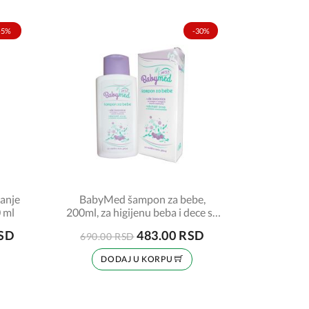
-5%
-30%
ranje
BabyMed šampon za bebe,
0 ml
200ml, za higijenu beba i dece sa
krhkim vlasima, i kod temenjače
RSD
483.00 RSD
690.00 RSD
DODAJ U KORPU