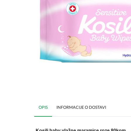
OPIS
INFORMACIJE O DOSTAVI
Kosili baby vlažne maramice roze 80kom