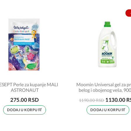
ESEPT Perle za kupanje MALI
Moomin Universal gel za p
ASTRONAUT
belog i obojenog veša, 90
275.00 RSD
1130.00 
1190.00 RSD
DODAJ U KORPU
DODAJ U KORPU