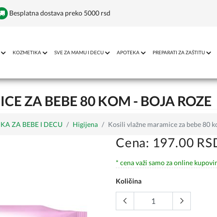
Besplatna dostava preko 5000 rsd
KOZMETIKA
SVE ZA MAMU I DECU
APOTEKA
PREPARATI ZA ZAŠTITU
CE ZA BEBE 80 KOM - BOJA ROZE
KA ZA BEBE I DECU
Higijena
Kosili vlažne maramice za bebe 80 k
Cena: 197.00 RS
* cena važi samo za online kupovi
Količina