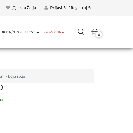
[
0
] Lista Želja
Prijavi Se / Registruj Se
OBUĆA,ČARAPE I ULOŠCI
PROMOCIJA
0
om - boja roze
D
nu.