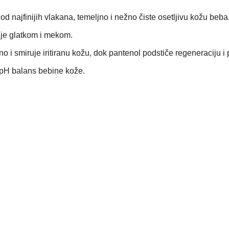
d najfinijih vlakana, temeljno i nežno čiste osetljivu kožu beba
i je glatkom i mekom.
no i smiruje iritiranu kožu, dok pantenol podstiče regeneraciju i
 pH balans bebine kože.