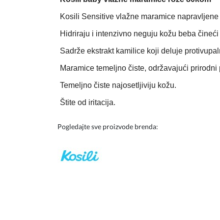
Kosili Sensitive vlažne maramice napravljene o
Hidriraju i intenzivno neguju kožu beba čineć
Sadrže ekstrakt kamilice koji deluje protivupal
Maramice temeljno čiste, održavajući prirodni
T
emeljno čiste najosetljiviju kožu.
Štite od iritacija.
Pogledajte sve proizvode brenda: