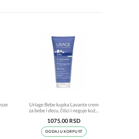
roze
Uriage Bebe kupka Lavante crem
za bebe i decu, čišci i neguje kožu,
200ml
1075.00 RSD
DODAJ U KORPU