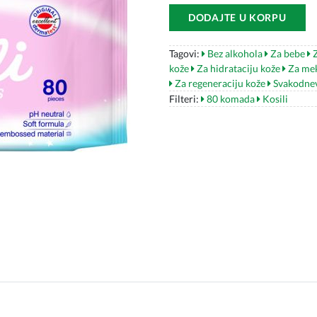
DODAJTE U KORPU
Tagovi:
Bez alkohola
Za bebe
Z
kože
Za hidrataciju kože
Za mek
Za regeneraciju kože
Svakodne
Filteri:
80 komada
Kosili