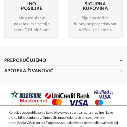
INO
SIGURNA
POŠILJKE
KUPOVINA
Moguće slanje
Sigurna online
paketa u sve zemlje
kupovine posredstvom
sveta DHL službom
AllSecure sistema
PREPORUČUJEMO
APOTEKA ŽIVANOVIĆ
Kolačiće upotrebljavamo kako bi ova web stranica radila pravilno i kako
bismo bili u stanju da vršimo dalja unapređenja stranice sa svrhom
2026 - Apoteka Magistra Živanović
poboljšanja Vašeg korisničkog iskustva, kako bismo personalizovali sadržaj