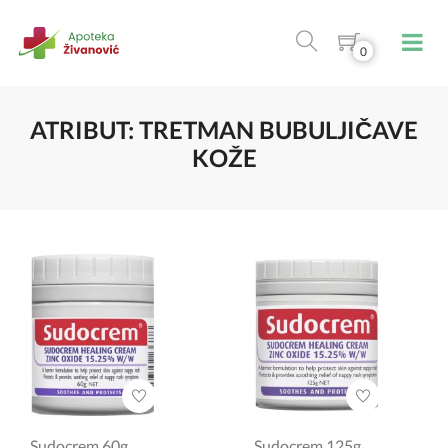
0
ATRIBUT: TRETMAN BUBULJIČAVE
KOŽE
Sudocrem 60g
Sudocrem 125g