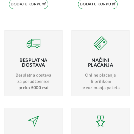
DODAJ U KORPU
DODAJ U KORPU
BESPLATNA
NAČINI
DOSTAVA
PLAĆANJA
Besplatna dostava
Online plaćanje
za porudžbenice
ili prilikom
preko
5000 rsd
preuzimanja paketa