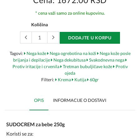
Cena: 1672.00 RSD
* cena važi samo za online kupovinu.
Količina
DODAJTE U KORPU
Tagovi:
Nega kože
Nega ogrebotina na koži
Nega kože posle
brijanja i depilacije
Nega dekubitusa
Svakodnevna nega
Protiv iritacije i crvenila
Tretman bubuljičave kože
Protiv
ojeda
Filteri:
Krema
Kutija
60gr
OPIS
INFORMACIJE O DOSTAVI
SUDOCREM za bebe 250g
Koristi se za: