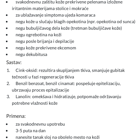
svakodnevnu zaštitu kože prekrivene pelenama izložene
iritantnim materijama stolice i mokraće
za ublažavanje simptoma ujeda komaraca
negu kože u slučaju blagih opekotina (npr. opekotina od sunca)
negu bubuljičavog dela kože (tretman bubuljičave kože)
negu ogrebotina na koži
negu posle brijanja i depilacije
negu kože prekrivene ekcemom
negu dekubitusa
Sastav:
Cink-oksid: rezultira skupljanjem tkiva, smanjuje gubitak
tečnosti u fazi regeneracije tkiva
Benzil benzoat, benzil cinamat: pospešuje epitelizaciju,
ubrzavaju proces epitalizacije
Lanolin: omekšava i hidratizuje, potpomaže održavanju
potrebne vlažnosti kože
Primena:
za svakodnevnu upotrebu
3-5 puta na dan
nanesite tanak sloj na obolelo mesto na koži