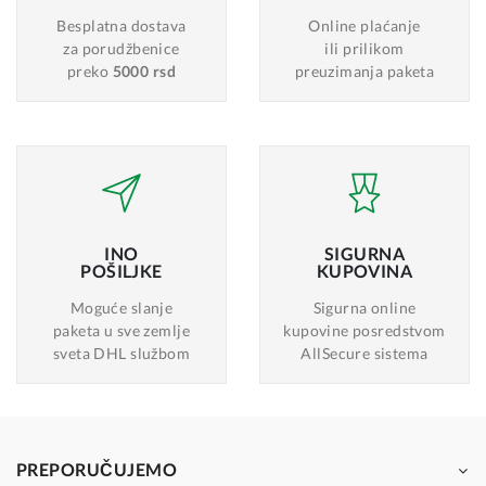
Besplatna dostava
Online plaćanje
za porudžbenice
ili prilikom
preko
5000 rsd
preuzimanja paketa
INO
SIGURNA
POŠILJKE
KUPOVINA
Moguće slanje
Sigurna online
paketa u sve zemlje
kupovine posredstvom
sveta DHL službom
AllSecure sistema
PREPORUČUJEMO