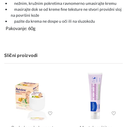
nežnim, kružnim pokretima ravnomerno umasirajte kremu
masirajte dok se od kreme fine teksture ne stvori providni sloj
na površini kože
pazite da krema ne dospe u oči ili na sluzokožu
Pakovanje: 60g
Slični proizvodi