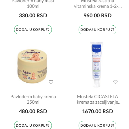
Pavloderm baby mast
Mustela zaštitna
100ml
vitaminska krema 1-2-3
50ml
330.00 RSD
960.00 RSD
DODAJ U KORPU
DODAJ U KORPU
Pavloderm baby krema
Mustela CICASTELA
250ml
krema za zaceljivanje
40ml
480.00 RSD
1670.00 RSD
DODAJ U KORPU
DODAJ U KORPU