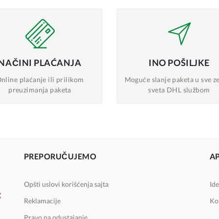
NAČINI
PLAĆANJA
INO
POŠILJKE
nline plaćanje
ili prilikom
Moguće slanje
paketa u sve z
preuzimanja paketa
sveta DHL službom
PREPORUČUJEMO
A
Opšti uslovi korišćenja sajta
Ide
Reklamacije
Ko
Pravo na odustajanje