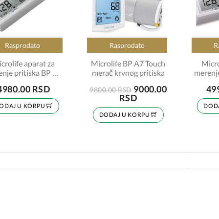
Rasprodato
Rasprodato
R
crolife aparat za
Microlife BP A7 Touch
Micro
nje pritiska BP A1
merač krvnog pritiska
merenje
BASIC
4980.00 RSD
9000.00
49
9800.00 RSD
RSD
ODAJ U KORPU
DOD
DODAJ U KORPU