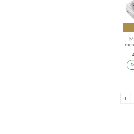
Mi
mere
D
1