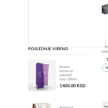
M
POSLEDNJE VIĐENO
mer
za 
Avalon
D
krema za
pelenski
osip, 100ml
1400.00 RSD
Resource