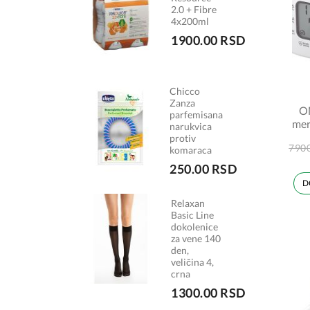
2.0 + Fibre
4x200ml
1900.00 RSD
Chicco
Zanza
O
parfemisana
mer
narukvica
protiv
790
komaraca
250.00 RSD
D
Relaxan
Basic Line
dokolenice
za vene 140
den,
veličina 4,
crna
1300.00 RSD