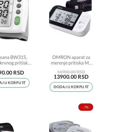
sana BW315,
OMRON aparat za
krvnog pritiska
merenje pritiska M7
 članak ruke
Intelli IT Afib + gratis
90.00 RSD
14900.00 RSD
adapter
13900.00 RSD
AJ U KORPU
DODAJ U KORPU
-7%