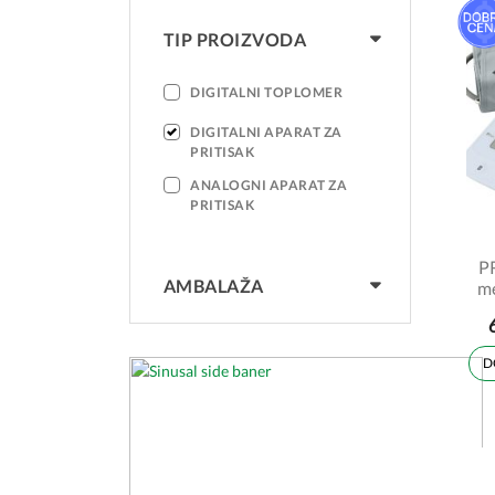
TIP PROIZVODA
DIGITALNI TOPLOMER
DIGITALNI APARAT ZA
PRITISAK
ANALOGNI APARAT ZA
PRITISAK
P
AMBALAŽA
me
gla
YE6
D