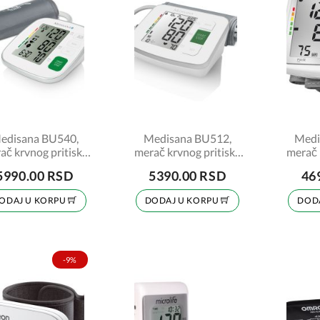
edisana BU540,
Medisana BU512,
Medi
ač krvnog pritiska
merač krvnog pritiska
merač 
nadlakticu Connect
za nadlakticu
za
5990.00 RSD
5390.00 RSD
46
ODAJ U KORPU
DODAJ U KORPU
DOD
-9%