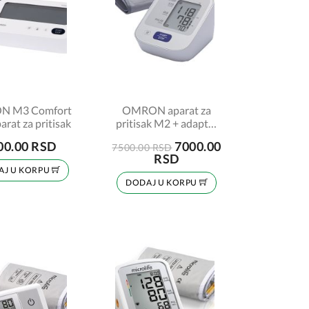
 M3 Comfort
OMRON aparat za
arat za pritisak
pritisak M2 + adapter
za struju gratis
00.00 RSD
7000.00
7500.00 RSD
RSD
AJ U KORPU
DODAJ U KORPU