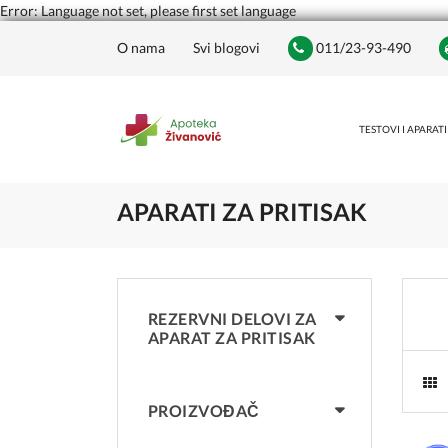
Error: Language not set, please first set language
O nama
Svi blogovi
011/23-93-490
TESTOVI I APARATI
APARATI ZA PRITISAK
REZERVNI DELOVI ZA
APARAT ZA PRITISAK
PROIZVOĐAČ