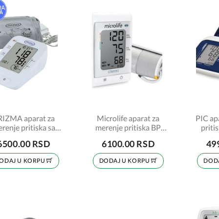
RIZMA aparat za
Microlife aparat za
PIC ap
renje pritiska sa
merenje pritiska BP
priti
sovnom funkcijom
A150 AFIB+gratis
6500.00 RSD
6100.00 RSD
49
60E + adapter za
adapter za struju
struju
ODAJ U KORPU
DODAJ U KORPU
DOD