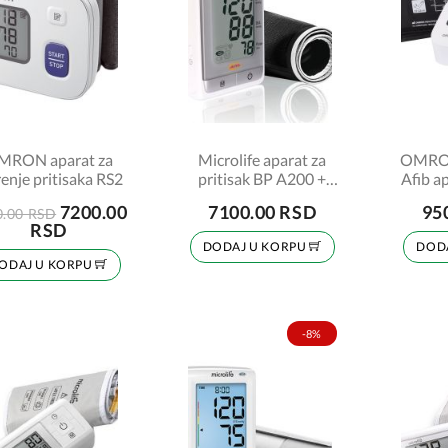
MRON aparat za
Microlife aparat za
OMRON
enje pritisaka RS2
pritisak BP A200 +
Afib ap
adapter i USB kabl
7200.00
7100.00 RSD
95
0.00 RSD
gratis
RSD
DODAJ U KORPU
DOD
ODAJ U KORPU
-8%