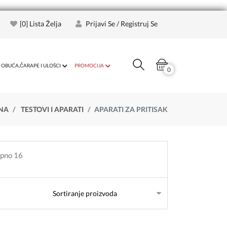
[
0
] Lista Želja
Prijavi Se / Registruj Se
OBUĆA,ČARAPE I ULOŠCI
PROMOCIJA
0
NA
TESTOVI I APARATI
APARATI ZA PRITISAK
upno 16