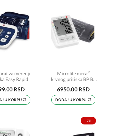
arat za merenje
Microlife merač
ska Easy Rapid
krvnog pritiska BP B3
AFIB + gratis adapter
99.00 RSD
6950.00 RSD
za struju
AJ U KORPU
DODAJ U KORPU
-7%