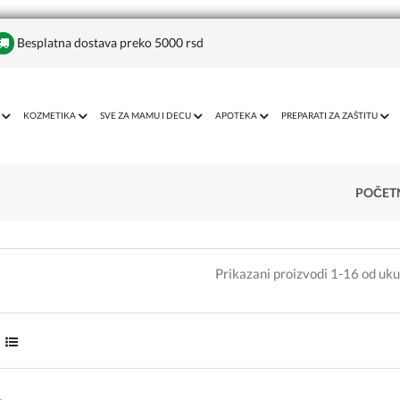
Besplatna dostava preko 5000 rsd
KOZMETIKA
SVE ZA MAMU I DECU
APOTEKA
PREPARATI ZA ZAŠTITU
POČET
Prikazani proizvodi 1-16 od uk