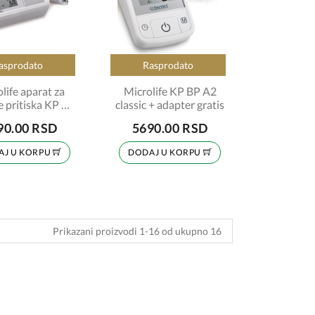
asprodato
Rasprodato
life aparat za
Microlife KP BP A2
 pritiska KP BP
classic + adapter gratis
A1 easy
90.00 RSD
5690.00 RSD
AJ U KORPU
DODAJ U KORPU
Prikazani proizvodi 1-16 od ukupno 16