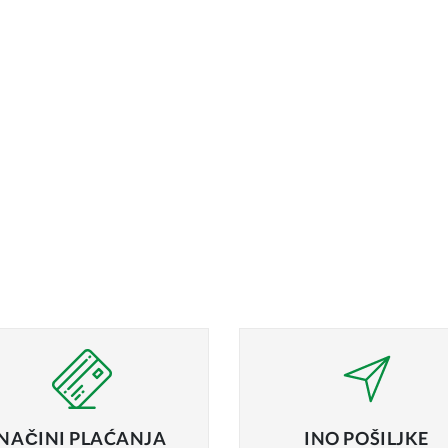
NAČINI
PLAĆANJA
INO
POŠILJKE