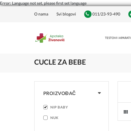
Error: Language not set, please first set language
O nama
Svi blogovi
011/23-93-490
TESTOVI I APARATI
CUCLE ZA BEBE
PROIZVOĐAČ
NIP BABY
NUK