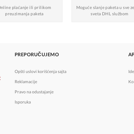
nline plaćanje
ili prilikom
Moguće slanje
paketa u sve z
preuzimanja paketa
sveta DHL službom
PREPORUČUJEMO
A
Opšti uslovi korišćenja sajta
Ide
Reklamacije
Ko
Pravo na odustajanje
Isporuka