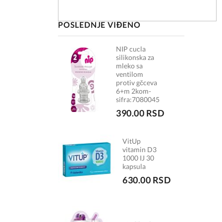
POSLEDNJE VIĐENO
NIP cucla
silikonska za
mleko sa
ventilom
protiv gčceva
6+m 2kom-
sifra:7080045
390.00 RSD
VitUp
vitamin D3
1000 IJ 30
kapsula
630.00 RSD