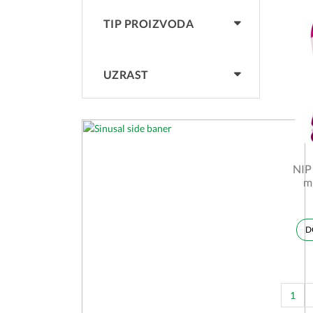
TIP PROIZVODA
UZRAST
NIP 
m
p
2k
D
1