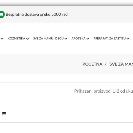
Besplatna dostava preko 5000 rsd
KOZMETIKA
SVE ZA MAMU I DECU
APOTEKA
PREPARATI ZA ZAŠTITU
POČETNA
SVE ZA MA
Prikazani proizvodi 1-2 od uk