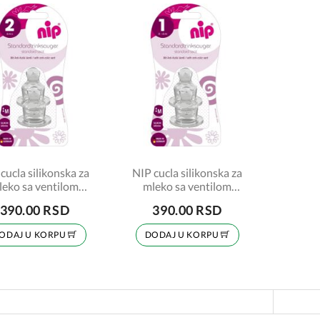
cucla silikonska za
NIP cucla silikonska za
leko sa ventilom
mleko sa ventilom
rotiv gčceva 6+m
protiv grčeva 0-6m
390.00 RSD
390.00 RSD
om-sifra:7080045
2kom-sifra:7080043
ODAJ U KORPU
DODAJ U KORPU