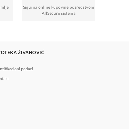
emlje
Sigurna online
kupovine posredstvom
AllSecure sistema
POTEKA ŽIVANOVIĆ
ntifikacioni podaci
ntakt