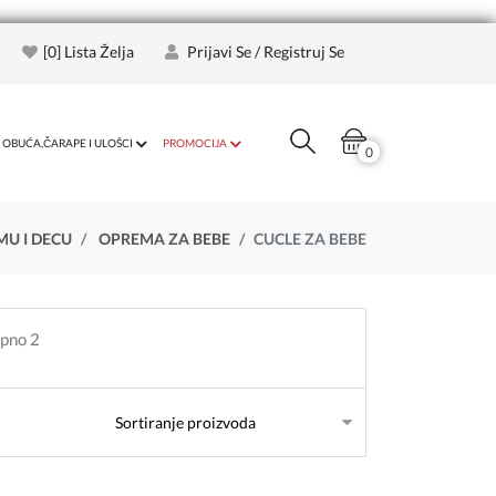
[
0
] Lista Želja
Prijavi Se / Registruj Se
OBUĆA,ČARAPE I ULOŠCI
PROMOCIJA
0
MU I DECU
OPREMA ZA BEBE
CUCLE ZA BEBE
upno 2