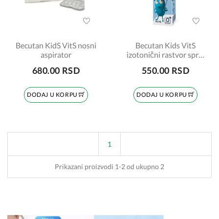
Becutan KidS VitS nosni
Becutan Kids VitS
aspirator
izotonični rastvor sprej
za nos 30ml
680.00 RSD
550.00 RSD
DODAJ U KORPU
DODAJ U KORPU
1
Prikazani proizvodi 1-2 od ukupno 2