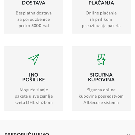
DOSTAVA
PLAĆANJA
Besplatna dostava
Online plaćanje
za porudžbenice
ili prilikom
preko
5000 rsd
preuzimanja paketa
INO
SIGURNA
POŠILJKE
KUPOVINA
Moguće slanje
Sigurna online
paketa u sve zemlje
kupovine posredstvom
sveta DHL službom
AllSecure sistema
PREPORUČUJEMO