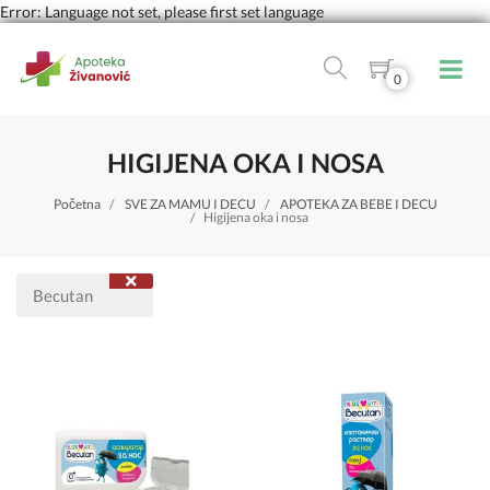
Error: Language not set, please first set language
0
HIGIJENA OKA I NOSA
Početna
SVE ZA MAMU I DECU
APOTEKA ZA BEBE I DECU
Higijena oka i nosa
Becutan