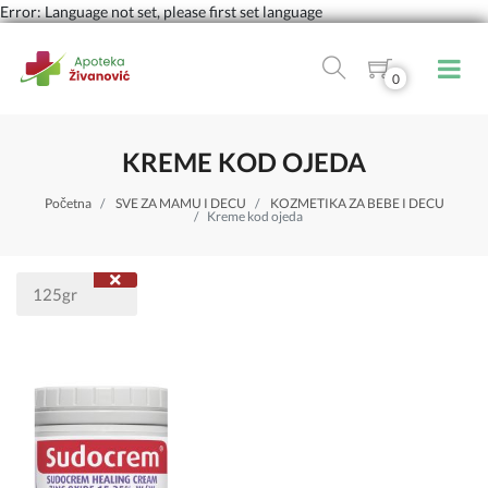
Error: Language not set, please first set language
0
KREME KOD OJEDA
Početna
SVE ZA MAMU I DECU
KOZMETIKA ZA BEBE I DECU
Kreme kod ojeda
125gr