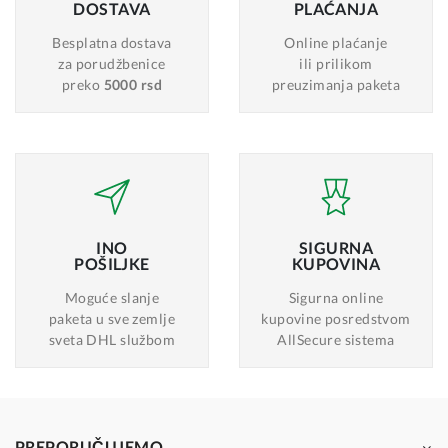
DOSTAVA
PLAĆANJA
Besplatna dostava
Online plaćanje
za porudžbenice
ili prilikom
preko
5000 rsd
preuzimanja paketa
INO
SIGURNA
POŠILJKE
KUPOVINA
Moguće slanje
Sigurna online
paketa u sve zemlje
kupovine posredstvom
sveta DHL službom
AllSecure sistema
PREPORUČUJEMO