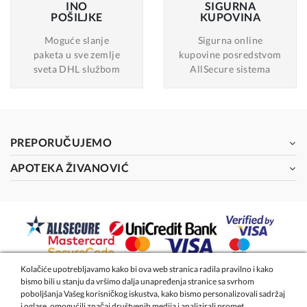
INO
SIGURNA
POŠILJKE
KUPOVINA
Moguće slanje
Sigurna online
paketa u sve zemlje
kupovine posredstvom
sveta DHL službom
AllSecure sistema
PREPORUČUJEMO
APOTEKA ŽIVANOVIĆ
Kolačiće upotrebljavamo kako bi ova web stranica radila pravilno i kako
bismo bili u stanju da vršimo dalja unapređenja stranice sa svrhom
2026 - Apoteka Magistra Živanović
poboljšanja Vašeg korisničkog iskustva, kako bismo personalizovali sadržaj
i oglase, omogućili značaj društvenih medija i analizirali promet.