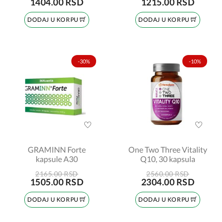
1404.00 RSD
1215.00 RSD
DODAJ U KORPU
DODAJ U KORPU
-30%
-10%
GRAMINN Forte
One Two Three Vitality
kapsule A30
Q10, 30 kapsula
2165.00 RSD
2560.00 RSD
1505.00 RSD
2304.00 RSD
DODAJ U KORPU
DODAJ U KORPU