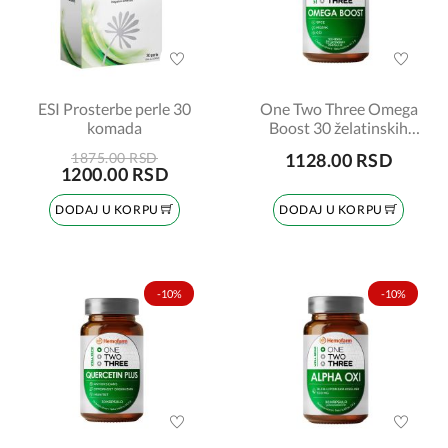
ESI Prosterbe perle 30
One Two Three Omega
komada
Boost 30 želatinskih
kapsula
1875.00 RSD
1128.00 RSD
1200.00 RSD
DODAJ U KORPU
DODAJ U KORPU
-10%
-10%