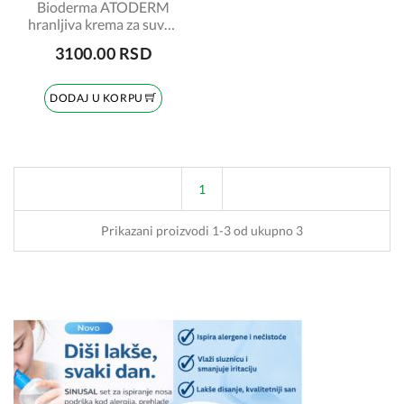
Bioderma ATODERM
hranljiva krema za suvu i
osetljivu kožu 500ml
3100.00 RSD
DODAJ U KORPU
1
Prikazani proizvodi 1-3 od ukupno 3