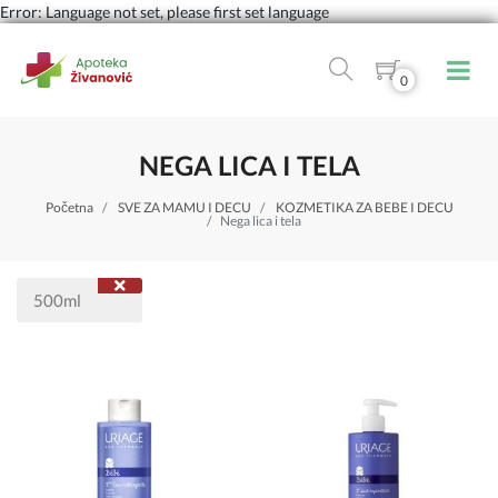
Error: Language not set, please first set language
0
NEGA LICA I TELA
Početna
SVE ZA MAMU I DECU
KOZMETIKA ZA BEBE I DECU
Nega lica i tela
500ml