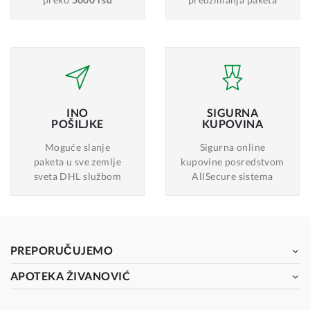
INO
SIGURNA
POŠILJKE
KUPOVINA
Moguće slanje
Sigurna online
paketa u sve zemlje
kupovine posredstvom
sveta DHL službom
AllSecure sistema
PREPORUČUJEMO
APOTEKA ŽIVANOVIĆ