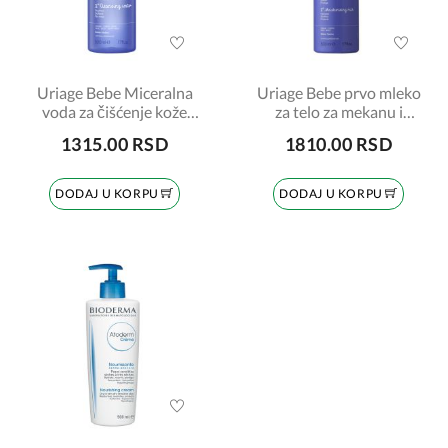
Uriage Bebe Miceralna
Uriage Bebe prvo mleko
voda za čišćenje kože
za telo za mekanu i
kod beba i dece 500ml
hidriranu kožu, 500ml
1315.00 RSD
1810.00 RSD
DODAJ U KORPU
DODAJ U KORPU