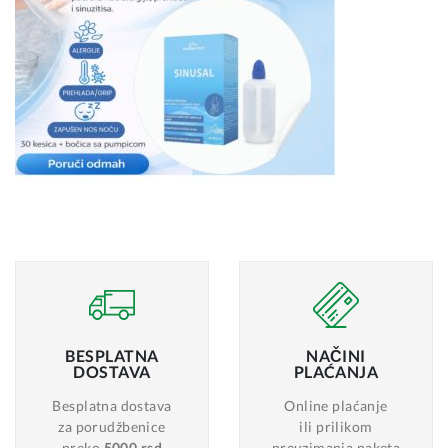
BESPLATNA
NAČINI
DOSTAVA
PLAĆANJA
Besplatna dostava
Online plaćanje
za porudžbenice
ili prilikom
preko
5000 rsd
preuzimanja paketa