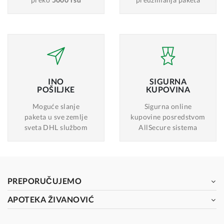
INO
SIGURNA
POŠILJKE
KUPOVINA
Moguće slanje
Sigurna online
paketa u sve zemlje
kupovine posredstvom
sveta DHL službom
AllSecure sistema
PREPORUČUJEMO
APOTEKA ŽIVANOVIĆ