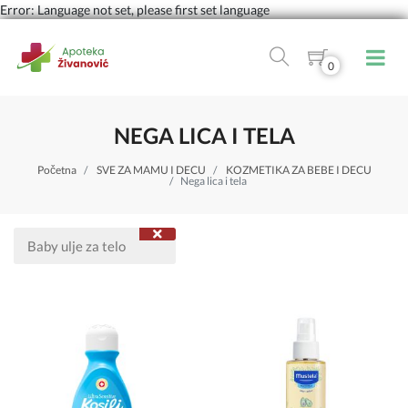
Error: Language not set, please first set language
0
NEGA LICA I TELA
Početna
SVE ZA MAMU I DECU
KOZMETIKA ZA BEBE I DECU
Nega lica i tela
Baby ulje za telo