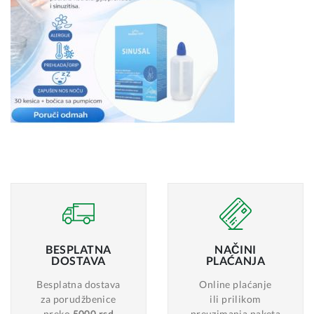
BESPLATNA
NAČINI
DOSTAVA
PLAĆANJA
Besplatna dostava
Online plaćanje
za porudžbenice
ili prilikom
preko
5000 rsd
preuzimanja paketa