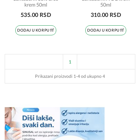
krem 50ml
50ml
535.00 RSD
310.00 RSD
DODAJ U KORPU
DODAJ U KORPU
1
Prikazani proizvodi 1-4 od ukupno 4