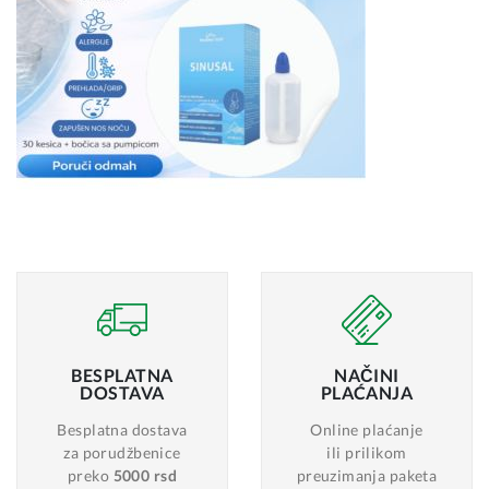
BESPLATNA
NAČINI
DOSTAVA
PLAĆANJA
Besplatna dostava
Online plaćanje
za porudžbenice
ili prilikom
preko
5000 rsd
preuzimanja paketa