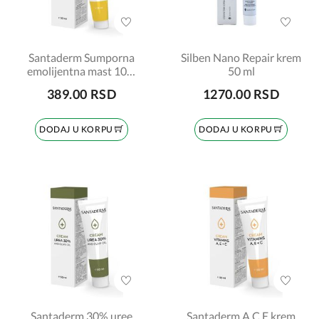
Santaderm Sumporna
Silben Nano Repair krem
emolijentna mast 10%
50 ml
30ml
389.00 RSD
1270.00 RSD
DODAJ U KORPU
DODAJ U KORPU
Santaderm 30% uree
Santaderm A C E krem