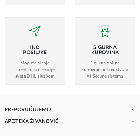
INO
SIGURNA
POŠILJKE
KUPOVINA
Moguće slanje
Sigurna online
paketa u sve zemlje
kupovine posredstvom
sveta DHL službom
AllSecure sistema
PREPORUČUJEMO
APOTEKA ŽIVANOVIĆ