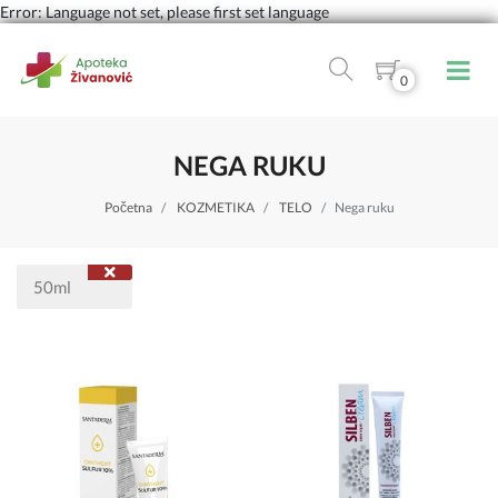
Error: Language not set, please first set language
0
NEGA RUKU
Početna
KOZMETIKA
TELO
Nega ruku
50ml