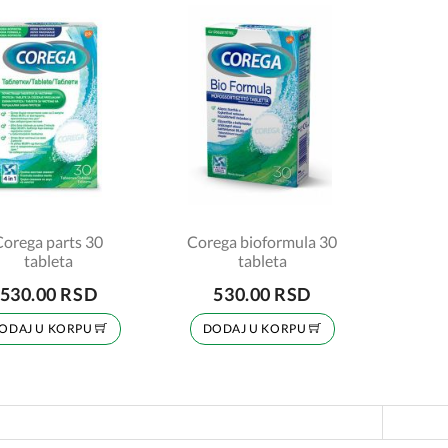
Corega parts 30
Corega bioformula 30
tableta
tableta
530.00 RSD
530.00 RSD
ODAJ U KORPU
DODAJ U KORPU