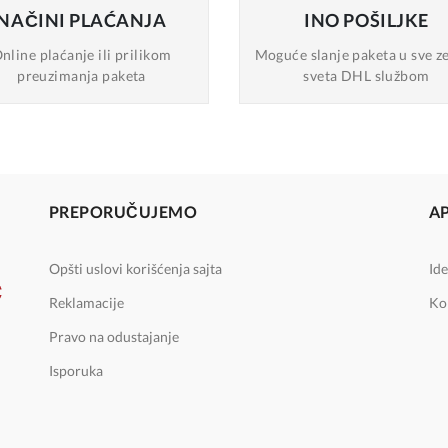
NAČINI
PLAĆANJA
INO
POŠILJKE
nline plaćanje
ili prilikom
Moguće slanje
paketa u sve z
preuzimanja paketa
sveta DHL službom
PREPORUČUJEMO
A
Opšti uslovi korišćenja sajta
Ide
Reklamacije
Ko
Pravo na odustajanje
Isporuka