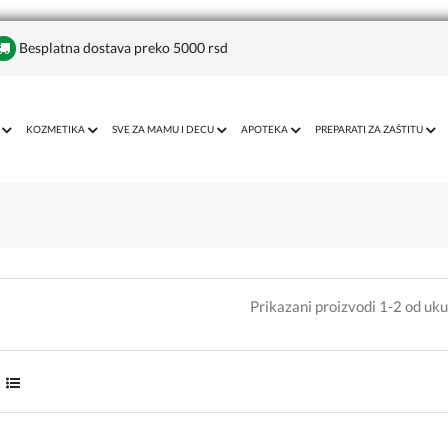
Besplatna dostava preko 5000 rsd
KOZMETIKA
SVE ZA MAMU I DECU
APOTEKA
PREPARATI ZA ZAŠTITU
Prikazani proizvodi 1-2 od uk