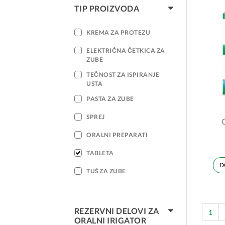
TIP PROIZVODA
KREMA ZA PROTEZU
ELEKTRIČNA ČETKICA ZA
ZUBE
TEČNOST ZA ISPIRANJE
USTA
PASTA ZA ZUBE
SPREJ
ORALNI PREPARATI
TABLETA
D
TUŠ ZA ZUBE
REZERVNI DELOVI ZA
1
ORALNI IRIGATOR