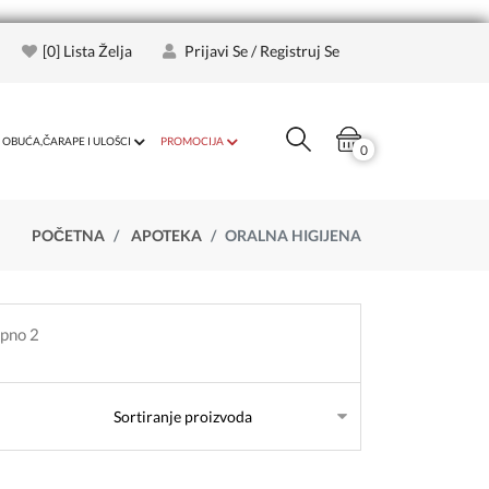
[
0
] Lista Želja
Prijavi Se / Registruj Se
OBUĆA,ČARAPE I ULOŠCI
PROMOCIJA
0
POČETNA
APOTEKA
ORALNA HIGIJENA
upno 2