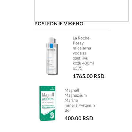
POSLEDNJE VIĐENO
La Roche-
Posay
micelarna
voda za
osetljivu
kožu 400ml
1595
1765.00 RSD
Magnall
Magnezijum
Marine
mineral+vitamin
B6
400.00 RSD