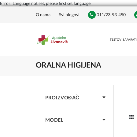
Error: Language not set, please first set language
O nama
Svi blogovi
011/23-93-490
TESTOVI I APARATI
ORALNA HIGIJENA
PROIZVOĐAČ
MODEL