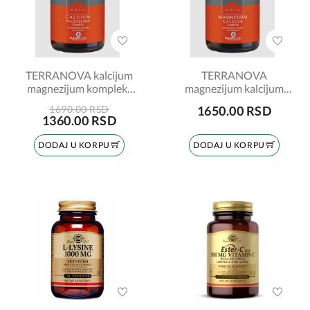
TERRANOVA kalcijum
TERRANOVA
magnezijum kompleks
magnezijum kalcijum
2:1, 50 kapsula
kompleks 2:1, 50
1690.00 RSD
1650.00 RSD
kapsula
1360.00 RSD
DODAJ U KORPU
DODAJ U KORPU