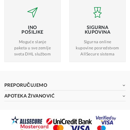
INO
SIGURNA
POŠILJKE
KUPOVINA
Moguće slanje
Sigurna online
paketa u sve zemlje
kupovine posredstvom
sveta DHL službom
AllSecure sistema
PREPORUČUJEMO
APOTEKA ŽIVANOVIĆ