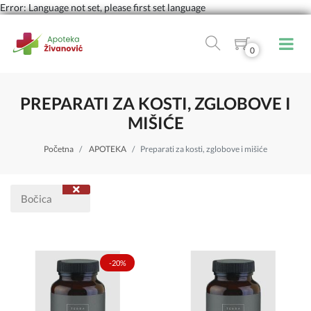
Error: Language not set, please first set language
0
PREPARATI ZA KOSTI, ZGLOBOVE I
MIŠIĆE
Početna
APOTEKA
Preparati za kosti, zglobove i mišiće
Bočica
-20%