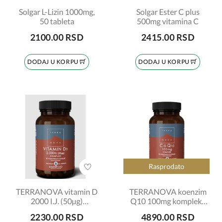
Solgar L-Lizin 1000mg,
Solgar Ester C plus
50 tableta
500mg vitamina C
2100.00 RSD
2415.00 RSD
DODAJ U KORPU
DODAJ U KORPU
Rasprodato
TERRANOVA vitamin D
TERRANOVA koenzim
2000 I.J. (50µg)
Q10 100mg kompleks
kompleks 50 kapsula
50 kapsula
2230.00 RSD
4890.00 RSD