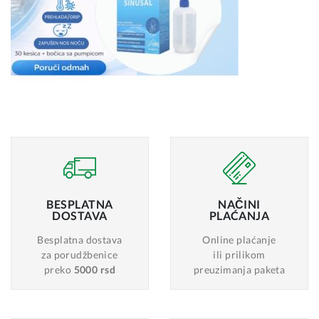
BESPLATNA
NAČINI
DOSTAVA
PLAĆANJA
Besplatna dostava
Online plaćanje
za porudžbenice
ili prilikom
preko
5000 rsd
preuzimanja paketa