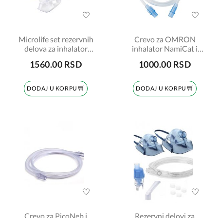
Microlife set rezervnih
Crevo za OMRON
delova za inhalator
inhalator NamiCat i
NEB301
C102
1560.00 RSD
1000.00 RSD
DODAJ U KORPU
DODAJ U KORPU
Crevo za PicoNeb i
Rezervni delovi za