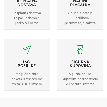
BESPLATNA
NAČINI
DOSTAVA
PLAĆANJA
Besplatna dostava
Online plaćanje
za porudžbenice
ili prilikom
preko
5000 rsd
preuzimanja paketa
INO
SIGURNA
POŠILJKE
KUPOVINA
Moguće slanje
Sigurna online
paketa u sve zemlje
kupovine posredstvom
sveta DHL službom
AllSecure sistema