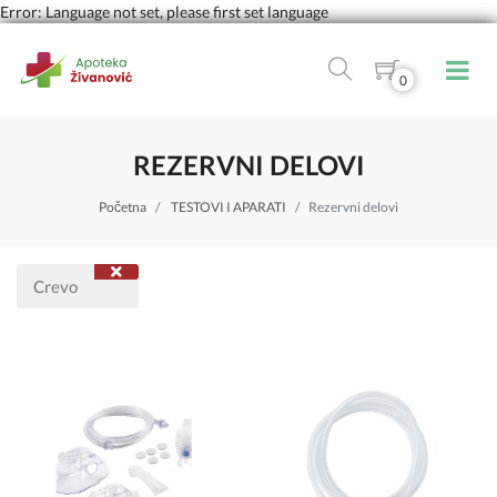
Error: Language not set, please first set language
0
REZERVNI DELOVI
Početna
TESTOVI I APARATI
Rezervni delovi
Crevo