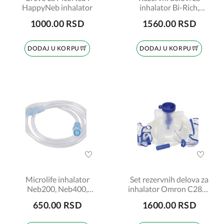
HappyNeb inhalator
inhalator Bi-Rich,
Hikoneb, R&B kuca
1000.00 RSD
1560.00 RSD
DODAJ U KORPU
DODAJ U KORPU
Microlife inhalator
Set rezervnih delova za
Neb200, Neb400,
inhalator Omron C28P i
Neb410 inhalaciono
PrizJet
650.00 RSD
1600.00 RSD
crevo