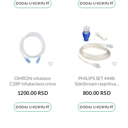
DODAJ U KORPU
DODAJ U KORPU
OMRON inhalator
PHILIPS SET 4448:
C28P inhalaciono crevo
SideStream raspršivač,
nastavak za usta i crevo
1200.00 RSD
800.00 RSD
DODAJ U KORPU
DODAJ U KORPU