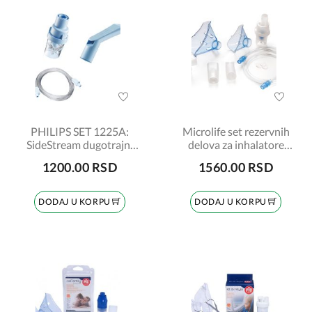
PHILIPS SET 1225A:
Microlife set rezervnih
SideStream dugotrajni
delova za inhalatore
raspršivač, nastavak za
Neb200, Neb400,
1200.00 RSD
1560.00 RSD
usta i crevo
Neb410
DODAJ U KORPU
DODAJ U KORPU