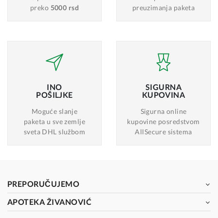
preko
5000 rsd
preuzimanja paketa
INO
SIGURNA
POŠILJKE
KUPOVINA
Moguće slanje
Sigurna online
paketa u sve zemlje
kupovine posredstvom
sveta DHL službom
AllSecure sistema
PREPORUČUJEMO
APOTEKA ŽIVANOVIĆ