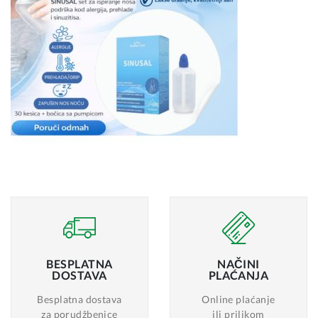
BESPLATNA
NAČINI
DOSTAVA
PLAĆANJA
Besplatna dostava
Online plaćanje
za porudžbenice
ili prilikom