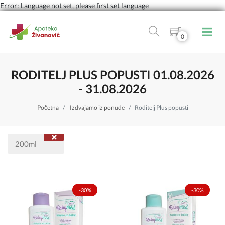
Error: Language not set, please first set language
0
RODITELJ PLUS POPUSTI 01.08.2026
- 31.08.2026
Početna
Izdvajamo iz ponude
Roditelj Plus popusti
200ml
-30%
-30%