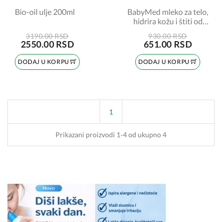
Bio-oil ulje 200ml
BabyMed mleko za telo,
hidrira kožu i štiti od
spoljašnjih uticaja,
3190.00 RSD
930.00 RSD
200ml
2550.00 RSD
651.00 RSD
DODAJ U KORPU
DODAJ U KORPU
1
Prikazani proizvodi 1-4 od ukupno 4