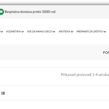
Besplatna dostava preko 5000 rsd
KOZMETIKA
SVE ZA MAMU I DECU
APOTEKA
PREPARATI ZA ZAŠTITU
PO
Prikazani proizvodi 1-4 od uk