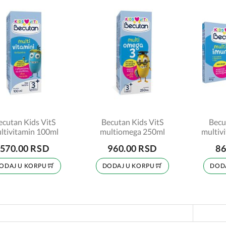
ecutan Kids VitS
Becutan Kids VitS
Becu
ltivitamin 100ml
multiomega 250ml
multivi
570.00 RSD
960.00 RSD
86
ODAJ U KORPU
DODAJ U KORPU
DOD