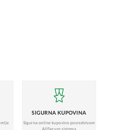
SIGURNA
KUPOVINA
emlje
Sigurna online
kupovine posredstvom
AllSecure sistema