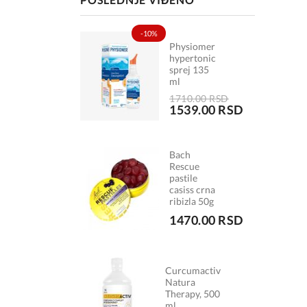
-10%
Physiomer
hypertonic
sprej 135
ml
1710.00 RSD
1539.00 RSD
Bach
Rescue
pastile
casiss crna
ribizla 50g
1470.00 RSD
Curcumactiv
Natura
Therapy, 500
ml