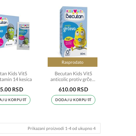
Rasprodato
tan Kids VitS
Becutan Kids VitS
tamin 14 kesica
anticolic protiv grčeva
30ml
5.00 RSD
610.00 RSD
AJ U KORPU
DODAJ U KORPU
Prikazani proizvodi 1-4 od ukupno 4