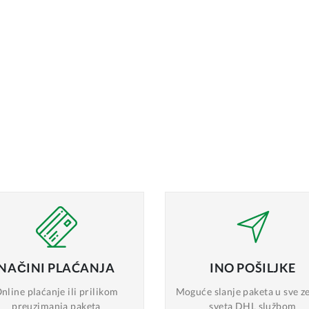
NAČINI
PLAĆANJA
INO
POŠILJKE
nline plaćanje
ili prilikom
Moguće slanje
paketa u sve z
preuzimanja paketa
sveta DHL službom