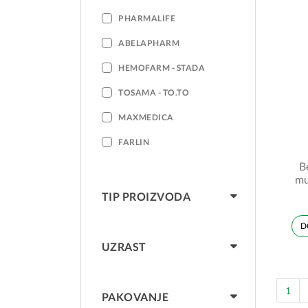
PHARMALIFE
ABELAPHARM
HEMOFARM - STADA
TOSAMA - TO.TO
MAXMEDICA
FARLIN
B
mu
TIP PROIZVODA
D
UZRAST
1
PAKOVANJE