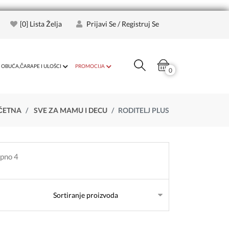
[
0
] Lista Želja
Prijavi Se / Registruj Se
OBUĆA,ČARAPE I ULOŠCI
PROMOCIJA
0
ČETNA
SVE ZA MAMU I DECU
RODITELJ PLUS
upno 4