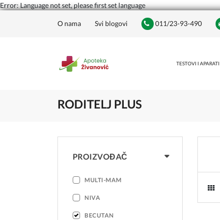
Error: Language not set, please first set language
O nama
Svi blogovi
011/23-93-490
TESTOVI I APARATI
RODITELJ PLUS
PROIZVOĐAČ
MULTI-MAM
NIVA
BECUTAN