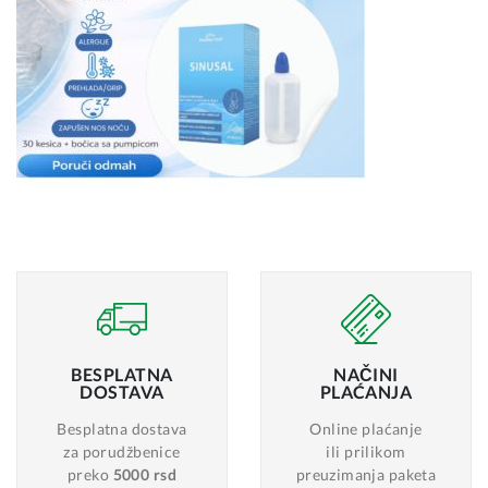
BESPLATNA
NAČINI
DOSTAVA
PLAĆANJA
Besplatna dostava
Online plaćanje
za porudžbenice
ili prilikom
preko
5000 rsd
preuzimanja paketa