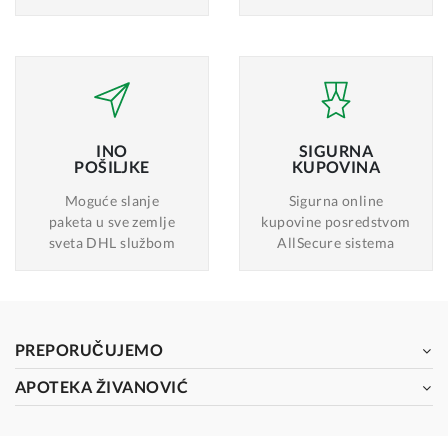
INO
SIGURNA
POŠILJKE
KUPOVINA
Moguće slanje
Sigurna online
paketa u sve zemlje
kupovine posredstvom
sveta DHL službom
AllSecure sistema
PREPORUČUJEMO
APOTEKA ŽIVANOVIĆ