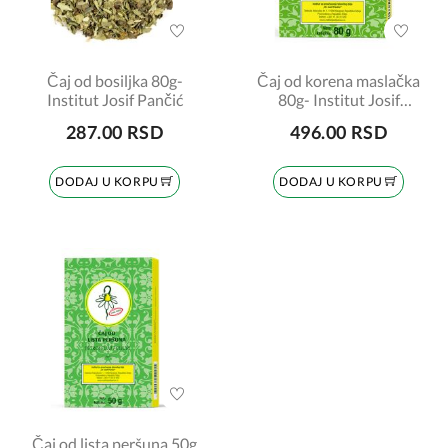
Čaj od bosiljka 80g-
Čaj od korena maslačka
Institut Josif Pančić
80g- Institut Josif
Pančić
287.00 RSD
496.00 RSD
DODAJ U KORPU
DODAJ U KORPU
Čaj od lista peršuna 50g