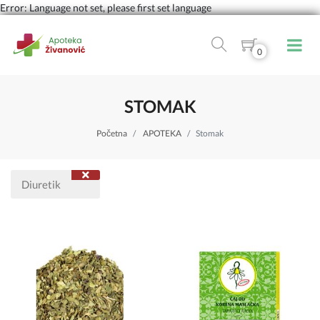
Error: Language not set, please first set language
0
STOMAK
Početna
APOTEKA
Stomak
Diuretik