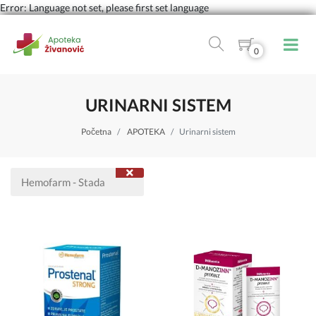
Error: Language not set, please first set language
0
URINARNI SISTEM
Početna
APOTEKA
Urinarni sistem
Hemofarm - Stada