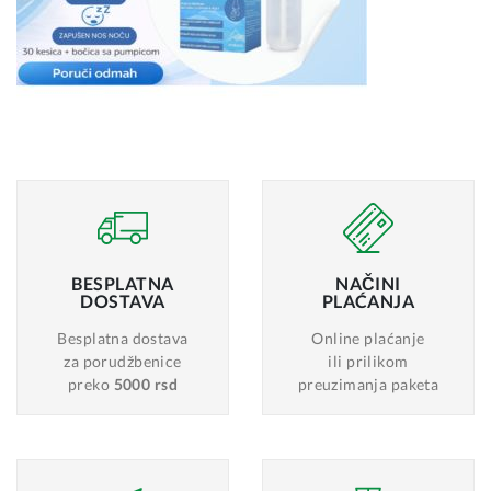
BESPLATNA
NAČINI
DOSTAVA
PLAĆANJA
Besplatna dostava
Online plaćanje
za porudžbenice
ili prilikom
preko
5000 rsd
preuzimanja paketa