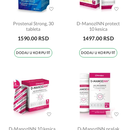
Prostenal Strong, 30
D-ManozINN protect
tableta
10 kesica
1590.00 RSD
1497.00 RSD
DODAJ U KORPU
DODAJ U KORPU
D-ManozINN 10 kesica
D-ManozINN prašak