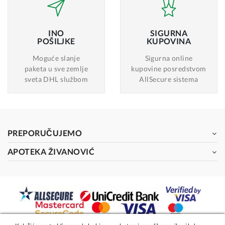
INO
SIGURNA
POŠILJKE
KUPOVINA
Moguće slanje
Sigurna online
paketa u sve zemlje
kupovine posredstvom
sveta DHL službom
AllSecure sistema
PREPORUČUJEMO
APOTEKA ŽIVANOVIĆ