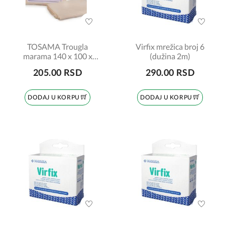
TOSAMA Trougla
Virfix mrežica broj 6
marama 140 x 100 x
(dužina 2m)
100cm
205.00 RSD
290.00 RSD
DODAJ U KORPU
DODAJ U KORPU