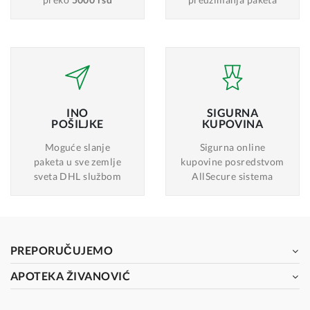
INO
SIGURNA
POŠILJKE
KUPOVINA
Moguće slanje
Sigurna online
paketa u sve zemlje
kupovine posredstvom
sveta DHL službom
AllSecure sistema
PREPORUČUJEMO
APOTEKA ŽIVANOVIĆ