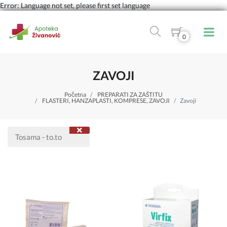
Error: Language not set, please first set language
0
ZAVOJI
Početna
PREPARATI ZA ZAŠTITU
FLASTERI, HANZAPLASTI, KOMPRESE, ZAVOJI
Zavoji
Tosama - to.to