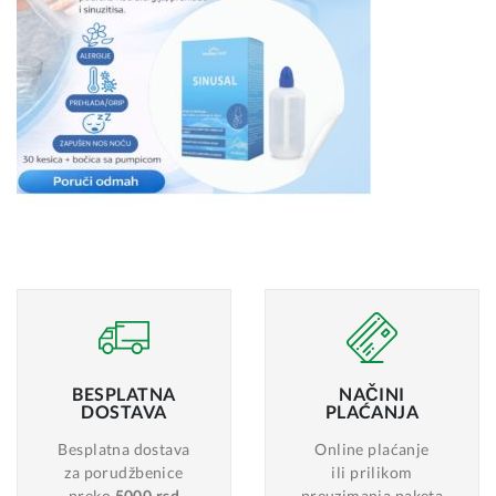
BESPLATNA
NAČINI
DOSTAVA
PLAĆANJA
Besplatna dostava
Online plaćanje
za porudžbenice
ili prilikom
preko
5000 rsd
preuzimanja paketa