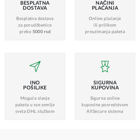
BESPLATNA
NAČINI
DOSTAVA
PLAĆANJA
Besplatna dostava
Online plaćanje
za porudžbenice
ili prilikom
preko
5000 rsd
preuzimanja paketa
INO
SIGURNA
POŠILJKE
KUPOVINA
Moguće slanje
Sigurna online
paketa u sve zemlje
kupovine posredstvom
sveta DHL službom
AllSecure sistema