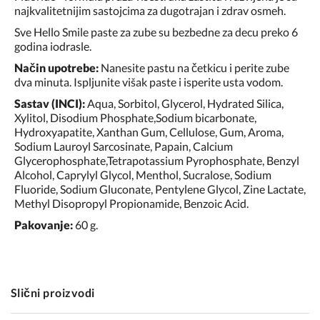
najkvalitetnijim sastojcima za dugotrajan i zdrav osmeh.
Sve Hello Smile paste za zube su bezbedne za decu preko 6
godina iodrasle.
Način upotrebe:
Nanesite pastu na četkicu i perite zube
dva minuta. Ispljunite višak paste i isperite usta vodom.
Sastav (INCI):
Aqua, Sorbitol, Glycerol, Hydrated Silica,
Xylitol, Disodium Phosphate,Sodium bicarbonate,
Hydroxyapatite, Xanthan Gum, Cellulose, Gum, Aroma,
Sodium Lauroyl Sarcosinate, Papain, Calcium
Glycerophosphate,Tetrapotassium Pyrophosphate, Benzyl
Alcohol, Caprylyl Glycol, Menthol, Sucralose, Sodium
Fluoride, Sodium Gluconate, Pentylene Glycol, Zine Lactate,
Methyl Disopropyl Propionamide, Benzoic Acid.
Pakovanje:
60 g.
Slični proizvodi