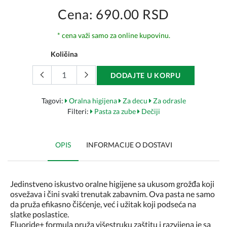
Cena: 690.00 RSD
* cena važi samo za online kupovinu.
Količina
DODAJTE U KORPU
Tagovi:
Oralna higijena
Za decu
Za odrasle
Filteri:
Pasta za zube
Dečiji
OPIS
INFORMACIJE O DOSTAVI
Jedinstveno iskustvo
oralne higijene
sa ukusom grožđa koji
osvežava i čini svaki trenutak zabavnim.
Ova pasta ne samo
da pruža efikasno čišćenje, već i užitak koji podseća na
slatke poslastice.
Fluoride+ formula pruža višestruku zaštitu i razvijena je sa