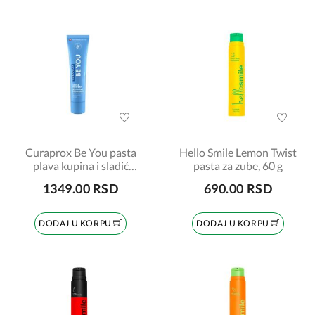
Curaprox Be You pasta
Hello Smile Lemon Twist
plava kupina i sladić
pasta za zube, 60 g
60ml
1349.00 RSD
690.00 RSD
DODAJ U KORPU
DODAJ U KORPU