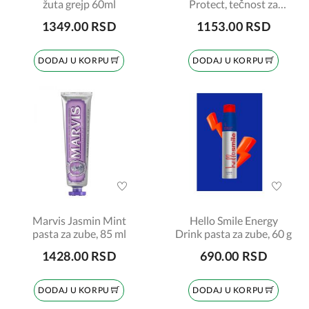
žuta grejp 60ml
Protect, tečnost za
ispiranje usta, 200ml
1349.00 RSD
1153.00 RSD
DODAJ U KORPU
DODAJ U KORPU
Marvis Jasmin Mint
Hello Smile Energy
pasta za zube, 85 ml
Drink pasta za zube, 60 g
1428.00 RSD
690.00 RSD
DODAJ U KORPU
DODAJ U KORPU