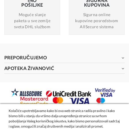
INO
SIGURNA
POŠILJKE
KUPOVINA
Moguće slanje
Sigurna online
paketa u sve zemlje
kupovine posredstvom
sveta DHL službom
AllSecure sistema
PREPORUČUJEMO
APOTEKA ŽIVANOVIĆ
Kolačiće upotrebljavamo kako bi ova web stranica radila pravilno i kako
bismo bili u stanju da vršimo dalja unapređenja stranice sa svrhom
2026 - Apoteka Magistra Živanović
poboljšanja Vašeg korisničkog iskustva, kako bismo personalizovali sadržaj
i oglase, omogućili značaj društvenih medija i analizirali promet.