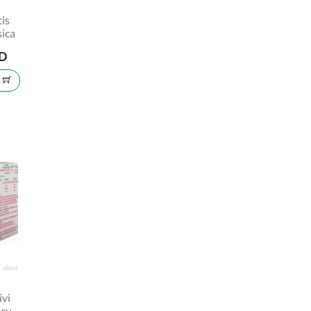
tis
sica
SD
U
ivi
ecu