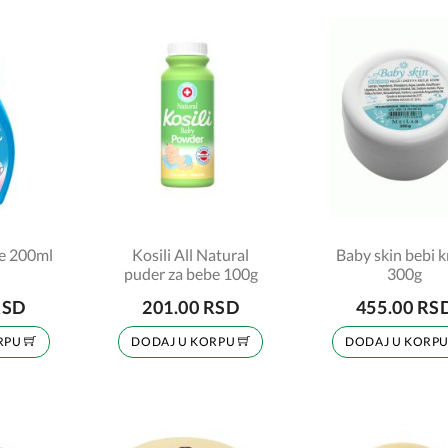
je 200ml
Kosili All Natural
Baby skin bebi 
puder za bebe 100g
300g
RSD
201.00 RSD
455.00 RS
RPU
DODAJ U KORPU
DODAJ U KORP