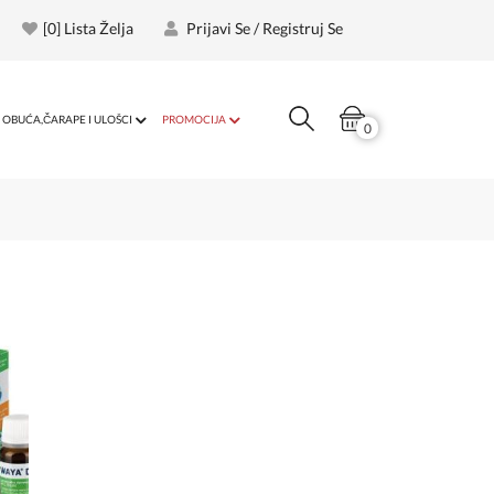
[
0
] Lista Želja
Prijavi Se / Registruj Se
OBUĆA,ČARAPE I ULOŠCI
PROMOCIJA
0