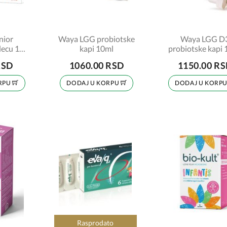
nior
Waya LGG probiotske
Waya LGG D
decu 10
kapi 10ml
probiotske kapi
a
RSD
1060.00 RSD
1150.00 R
RPU
DODAJ U KORPU
DODAJ U KORP
Rasprodato