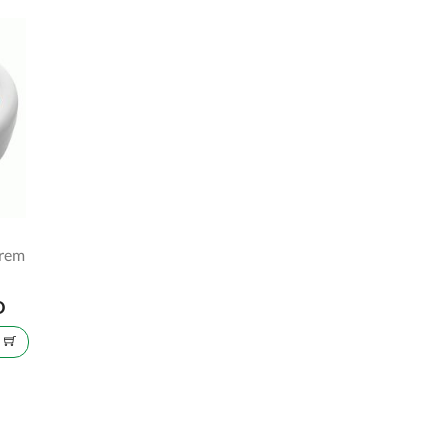
krem
D
U