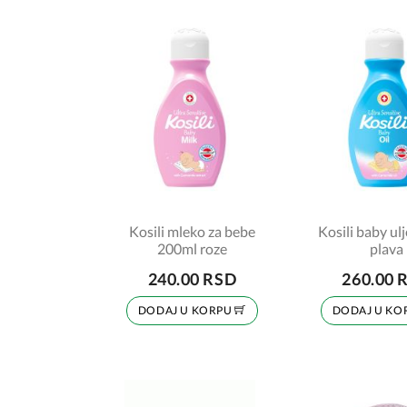
Kosili mleko za bebe
Kosili baby ul
200ml roze
plava
240.00 RSD
260.00 
DODAJ U KORPU
DODAJ U KO