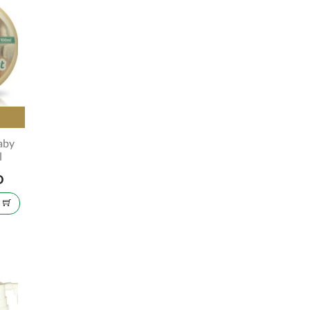
aby
l
D
U