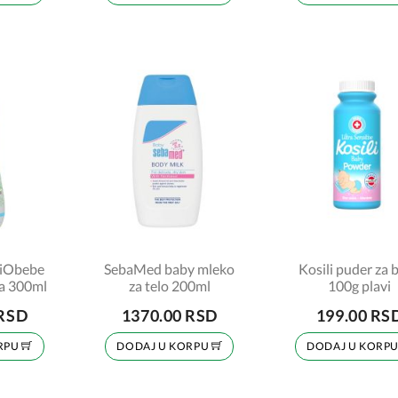
siObebe
SebaMed baby mleko
Kosili puder za 
a 300ml
za telo 200ml
100g plavi
 RSD
1370.00 RSD
199.00 RS
RPU
DODAJ U KORPU
DODAJ U KORP