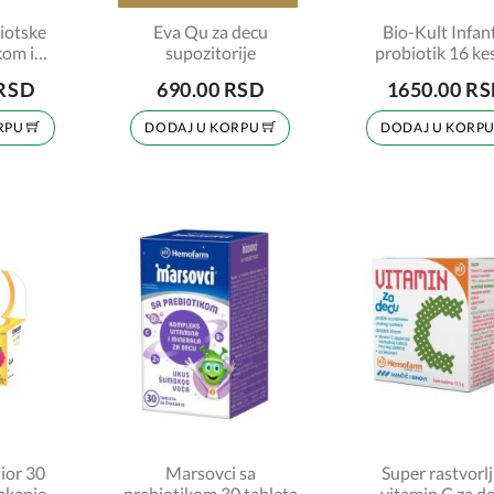
iotske
Eva Qu za decu
Bio-Kult Infan
kom i
supozitorije
probiotik 16 ke
3 10ml
 RSD
690.00 RSD
1650.00 R
RPU
DODAJ U KORPU
DODAJ U KORP
ior 30
Marsovci sa
Super rastvorlj
vakanje
prebiotikom 30 tableta
vitamin C za d