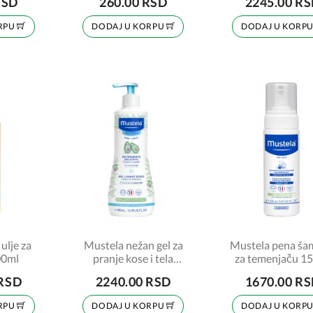
RSD
260.00 RSD
2245.00 R
RPU
DODAJ U KORPU
DODAJ U KORP
ulje za
Mustela nežan gel za
Mustela pena š
00ml
pranje kose i tela
za temenjaču 1
500ml
 RSD
2240.00 RSD
1670.00 R
RPU
DODAJ U KORPU
DODAJ U KORP