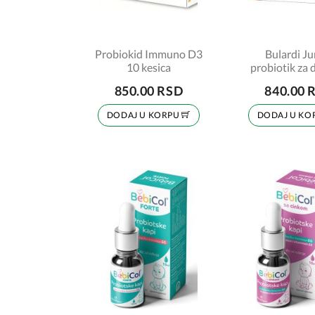
Probiokid Immuno D3
Bulardi Ju
10 kesica
probiotik za 
kapsul
850.00 RSD
840.00 
DODAJ U KORPU
DODAJ U KO