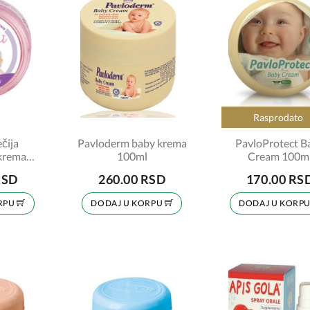
Rasprodato
čija
Pavloderm baby krema
PavloProtect B
krema
100ml
Cream 100m
RSD
260.00 RSD
170.00 RS
RPU
DODAJ U KORPU
DODAJ U KORP