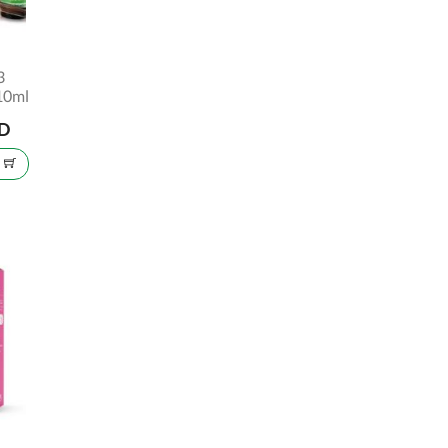
3
 10ml
SD
U