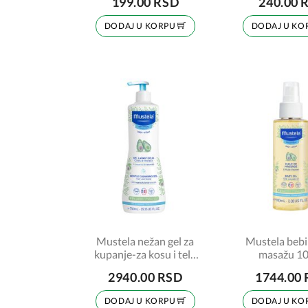
199.00 RSD
240.00 
DODAJ U KORPU
DODAJ U KO
Mustela nežan gel za
Mustela bebi 
kupanje-za kosu i telo
masažu 1
750ml
2940.00 RSD
1744.00
DODAJ U KORPU
DODAJ U KO