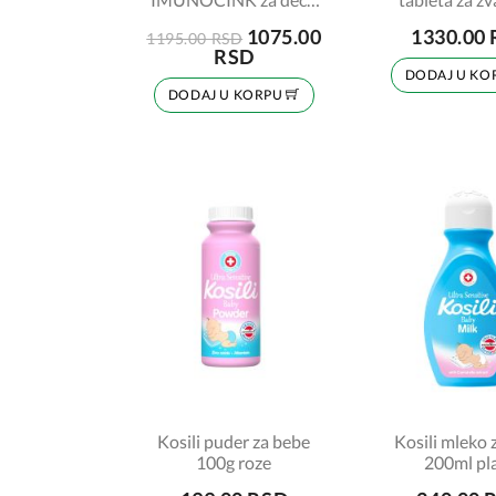
60 tableta
1075.00
1330.00
1195.00 RSD
RSD
DODAJ U KO
DODAJ U KORPU
Kosili puder za bebe
Kosili mleko 
100g roze
200ml pl