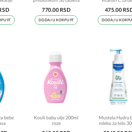
50mg, 25 kesi
 RSD
770.00 RSD
475.00 RS
RPU
DODAJ U KORPU
DODAJ U KORP
za bebe
Kosili baby ulje 200ml
Mustela Hydra 
ava
roze
mleko za telo 3