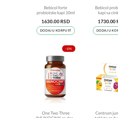
Bebicol forte
Bebicol prob
probiotske kapi 10ml
kapi sa cin
vitaminom D
1630.00 RSD
1730.00
DODAJ U KORPU
DODAJ U KO
-10%
One Two Three
Centrum jun
IMUNOCINK za decu
tableta za ž