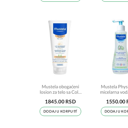
Mustela obogaćeni
Mustela Phy
losion za telo sa Cold
micelarna vod
kremom 200ml
1845.00 RSD
1550.00
DODAJ U KORPU
DODAJ U KO