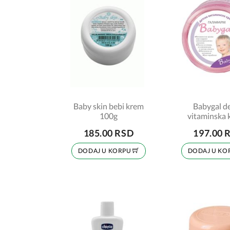
Baby skin bebi krem
Babygal de
100g
vitaminska 
100ml
185.00 RSD
197.00 
DODAJ U KORPU
DODAJ U KO