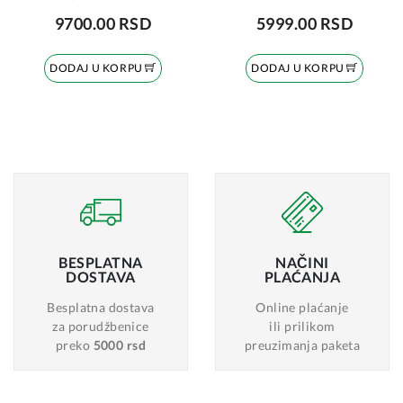
9700.00 RSD
5999.00 RSD
DODAJ U KORPU
DODAJ U KORPU
BESPLATNA
NAČINI
DOSTAVA
PLAĆANJA
Besplatna dostava
Online plaćanje
za porudžbenice
ili prilikom
preko
5000 rsd
preuzimanja paketa