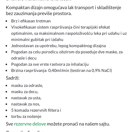
Kompaktan dizajn omogućava lak transport i skladištenje
bez zauzimanja previše prostora.
Brz i efikasan tretman
Visokefikasan sistem raspršivanja čini terapijski efekat
optimalnim, sa maksimalnom raspoloživošću leka pri udahu i uz
minimalni gubitak pri izdahu
Jednostavan za upotrebu, lepog kompaktnog dizajna
Pogodan za celu porodicu obzirom da poseduje dve maske, za
odrasle i decu
Pogodan za sve vrste rastvora za inhalaciju
Brzina raspršivanja: 0,40ml/min (testiran na 0,9% NaCl)
Sadrži:
masku za odrasle,
masku za decu,
nastavak za usta,
nastavak za nos,
5 komada rezervnih filtera i
torbu za nošenje
Sve
rezervne delove
možete pronaći na našem sajtu.