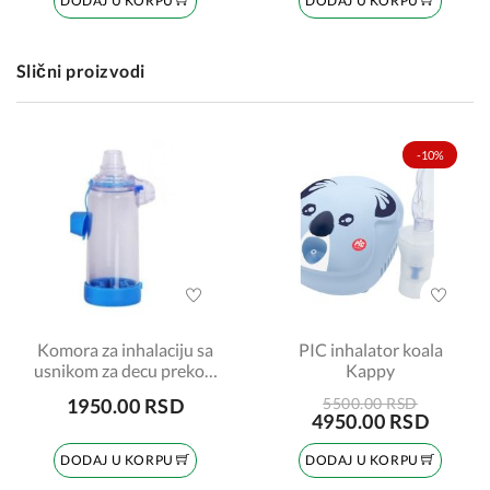
DODAJ U KORPU
DODAJ U KORPU
Slični proizvodi
-10%
Komora za inhalaciju sa
PIC inhalator koala
usnikom za decu preko 5
Kappy
godina - Free-breath,
1950.00 RSD
5500.00 RSD
DL-01D, 175ml
4950.00 RSD
DODAJ U KORPU
DODAJ U KORPU