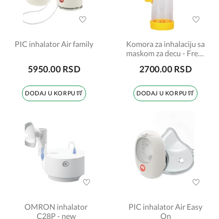
PIC inhalator Air family
Komora za inhalaciju sa
maskom za decu - Free-
breath, DL-01D, 175ml
5950.00 RSD
2700.00 RSD
DODAJ U KORPU
DODAJ U KORPU
OMRON inhalator
PIC inhalator Air Easy
C28P - new
On