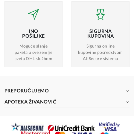
INO
SIGURNA
POŠILJKE
KUPOVINA
Moguće slanje
Sigurna online
paketa u sve zemlje
kupovine posredstvom
sveta DHL službom
AllSecure sistema
PREPORUČUJEMO
APOTEKA ŽIVANOVIĆ