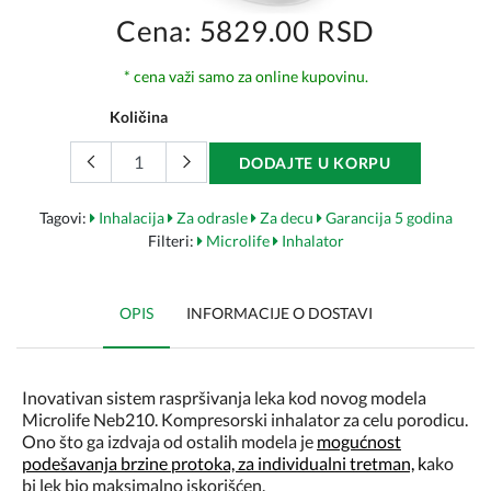
Cena: 5829.00 RSD
* cena važi samo za online kupovinu.
Količina
DODAJTE U KORPU
Tagovi:
Inhalacija
Za odrasle
Za decu
Garancija 5 godina
Filteri:
Microlife
Inhalator
OPIS
INFORMACIJE O DOSTAVI
Inovativan sistem raspršivanja leka kod novog modela
Microlife Neb210. Kompresorski inhalator za celu porodicu.
Ono što ga izdvaja od ostalih modela je
mogućnost
podešavanja brzine protoka, za individualni tretman,
k
ako
bi lek bio maksimalno iskorišćen.