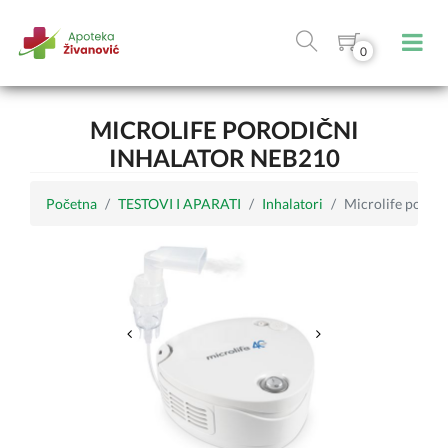
0
MICROLIFE PORODIČNI
INHALATOR NEB210
Početna
TESTOVI I APARATI
Inhalatori
Microlife porod