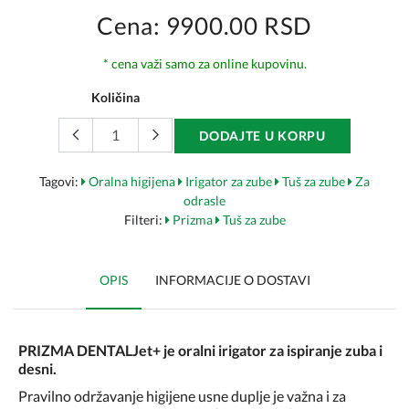
Cena: 9900.00 RSD
* cena važi samo za online kupovinu.
Količina
DODAJTE U KORPU
Tagovi:
Oralna higijena
Irigator za zube
Tuš za zube
Za
odrasle
Filteri:
Prizma
Tuš za zube
OPIS
INFORMACIJE O DOSTAVI
PRIZMA DENTALJet+ je oralni irigator
za ispiranje zuba i
desni.
Pravilno održavanje higijene usne duplje je važna i za