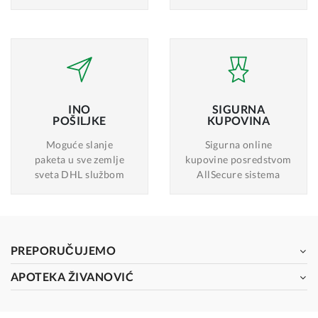
INO
SIGURNA
POŠILJKE
KUPOVINA
Moguće slanje
Sigurna online
paketa u sve zemlje
kupovine posredstvom
sveta DHL službom
AllSecure sistema
PREPORUČUJEMO
APOTEKA ŽIVANOVIĆ