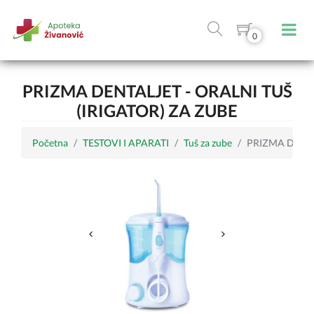
0
PRIZMA DENTALJET - ORALNI TUŠ
(IRIGATOR) ZA ZUBE
Početna
TESTOVI I APARATI
Tuš za zube
PRIZMA DentalJe