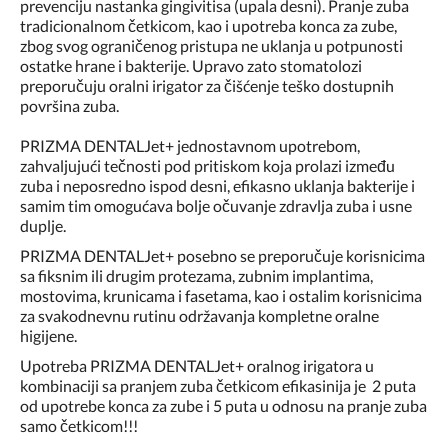
prevenciju nastanka gingivitisa (upala desni). Pranje zuba
tradicionalnom četkicom, kao i upotreba konca za zube,
zbog svog ograničenog pristupa ne uklanja u potpunosti
ostatke hrane i bakterije. Upravo zato stomatolozi
preporučuju oralni irigator za čišćenje teško dostupnih
površina zuba.
PRIZMA DENTALJet+ jednostavnom upotrebom,
zahvaljujući tečnosti pod pritiskom koja prolazi između
zuba i neposredno ispod desni, efikasno uklanja bakterije i
samim tim omogućava bolje očuvanje zdravlja zuba i usne
duplje.
PRIZMA DENTALJet+ posebno se preporučuje korisnicima
sa fiksnim ili drugim protezama, zubnim implantima,
mostovima, krunicama i fasetama, kao i ostalim korisnicima
za svakodnevnu rutinu održavanja kompletne oralne
higijene.
Upotreba PRIZMA DENTALJet+ oralnog irigatora u
kombinaciji sa pranjem zuba četkicom efikasinija je 2 puta
od upotrebe konca za zube i 5 puta u odnosu na pranje zuba
samo četkicom!!!