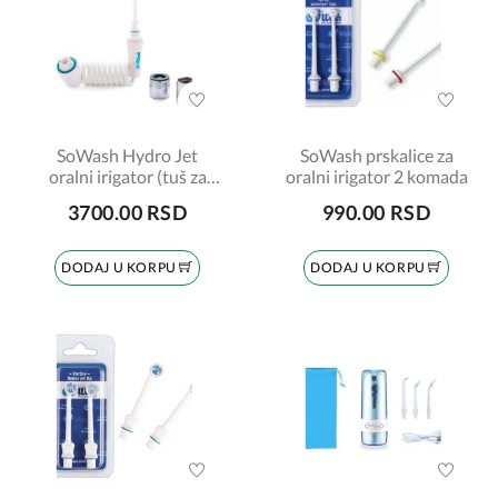
SoWash Hydro Jet
SoWash prskalice za
oralni irigator (tuš za
oralni irigator 2 komada
zube)
3700.00 RSD
990.00 RSD
DODAJ U KORPU
DODAJ U KORPU