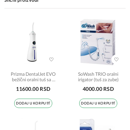
Prizma DentalJet EVO
SoWash TRIO oralni
bežični oralni tuš sa 5
irigator (tuš za zube)
nastavaka
11600.00 RSD
4000.00 RSD
DODAJ U KORPU
DODAJ U KORPU