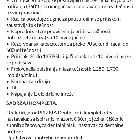
rotiranja (360º) što omogućava usmeravanje mlaza tečnosti
u svim pravcima
• Ručica poseduje dugme za pauzu, čijim se pritiskom
zaustavlja tok tečnosti
• Napredni sistem podešavanja pritiska tečnosti
(intenziteta mlaza) sa 10 nivoa jačine
• Rezervoar sa kapacitetom za preko 90 sekundi rada (do
600 ml tečnosti)
• Pritisak: 30 do 125 PSI ili jačina mlaza 1-10 nivoa i može
se podešavati
• Frekvencija pulsiranja mlaza tečnosti: 1.250-1.700
impulsa/minuti
• Kompaktan dizajn
• Tih
• Napajanje iz električne mreže
SADRŽAJ KOMPLETA:
Oralni irigator PRIZMA DentalJet+, komplet od 5
nastavaka: za ispiranje mlazom, čišćenje jezika, čišćenje
zubnih džepova, za dentalni plak i nastavak za dentalne
proteze.
Uputstvo za upotrebu i garantni list.