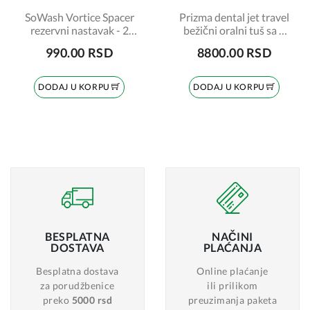
SoWash Vortice Spacer
Prizma dental jet travel
rezervni nastavak - 2
bežični oralni tuš sa 4
komada
nastavka
990.00 RSD
8800.00 RSD
DODAJ U KORPU
DODAJ U KORPU
BESPLATNA
NAČINI
DOSTAVA
PLAĆANJA
Besplatna dostava
Online plaćanje
za porudžbenice
ili prilikom
preko
5000 rsd
preuzimanja paketa