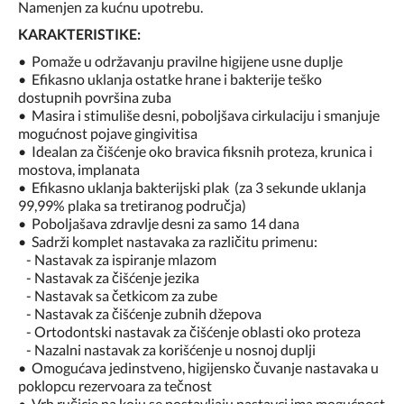
Namenjen za kućnu upotrebu.
KARAKTERISTIKE:
• Pomaže u održavanju pravilne higijene usne duplje
• Efikasno uklanja ostatke hrane i bakterije teško
dostupnih površina zuba
• Masira i stimuliše desni, poboljšava cirkulaciju i smanjuje
mogućnost pojave gingivitisa
• Idealan za čišćenje oko bravica fiksnih proteza, krunica i
mostova, implanata
• Efikasno uklanja bakterijski plak (za 3 sekunde uklanja
99,99% plaka sa tretiranog područja)
• Poboljašava zdravlje desni za samo 14 dana
• Sadrži komplet nastavaka za različitu primenu:
- Nastavak za ispiranje mlazom
- Nastavak za čišćenje jezika
- Nastavak sa četkicom za zube
- Nastavak za čišćenje zubnih džepova
- Ortodontski nastavak za čišćenje oblasti oko proteza
- Nazalni nastavak za korišćenje u nosnoj duplji
• Omogućava jedinstveno, higijensko čuvanje nastavaka u
poklopcu rezervoara za tečnost
• Vrh ručicie na koju se postavljaju nastavci ima mogućnost