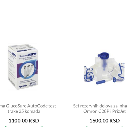
zma GlucoSure AutoCode test
Set rezervnih delova za inha
trake 25 komada
Omron C28P i PrizJet
1100.00 RSD
1600.00 RSD