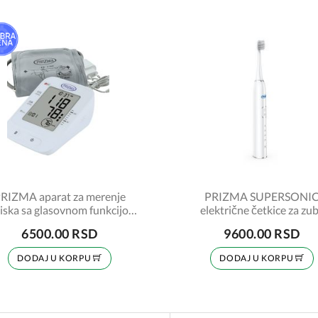
RIZMA aparat za merenje
PRIZMA SUPERSONI
tiska sa glasovnom funkcijom
električne četkice za zu
E660E + adapter za struju
6500.00 RSD
9600.00 RSD
DODAJ U KORPU
DODAJ U KORPU