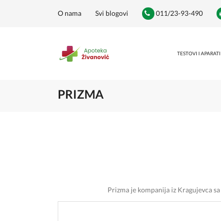
O nama
Svi blogovi
011/23-93-490
TESTOVI I APARATI
PRIZMA
Prizma je kompanija iz Kragujevca s