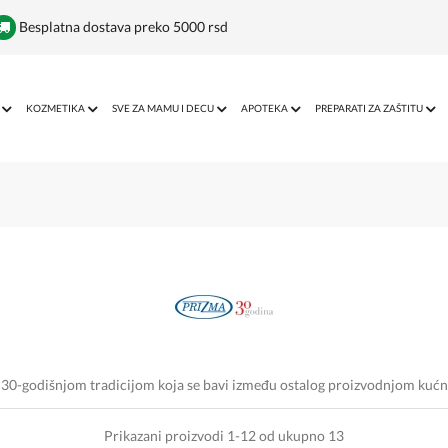
Besplatna dostava preko 5000 rsd
KOZMETIKA
SVE ZA MAMU I DECU
APOTEKA
PREPARATI ZA ZAŠTITU
a 30-godišnjom tradicijom koja se bavi između ostalog proizvodnjom kućn
Prikazani proizvodi 1-12 od ukupno 13