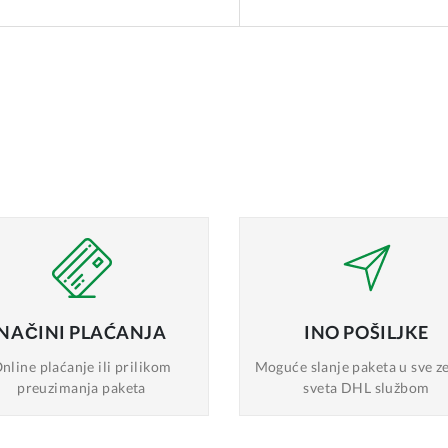
NAČINI
PLAĆANJA
INO
POŠILJKE
nline plaćanje
ili prilikom
Moguće slanje
paketa u sve z
preuzimanja paketa
sveta DHL službom