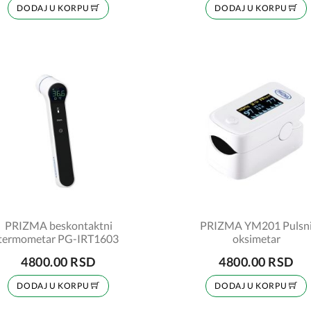
DODAJ U KORPU
DODAJ U KORPU
PRIZMA beskontaktni
PRIZMA YM201 Pulsn
termometar PG-IRT1603
oksimetar
4800.00 RSD
4800.00 RSD
DODAJ U KORPU
DODAJ U KORPU