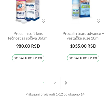
Proculin soft lens
Proculin tears advance +
tečnost za sočiva 360ml
veštačke suze 10ml
980.00 RSD
1055.00 RSD
DODAJ U KORPU
DODAJ U KORPU
Next
1
2
Prikazani proizvodi 1-12 od ukupno 14