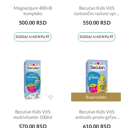
Magnezijum 400+B
Becutan Kids VitS
kompleks
izotonični rastvor sprej
za nos 30ml
500.00 RSD
550.00 RSD
DODAJ U KORPU
DODAJ U KORPU
Rasprodato
Becutan Kids VitS
Becutan Kids VitS
multivitamin 100ml
anticolic protiv grčeva
30ml
570.00 RSD
610.00 RSD