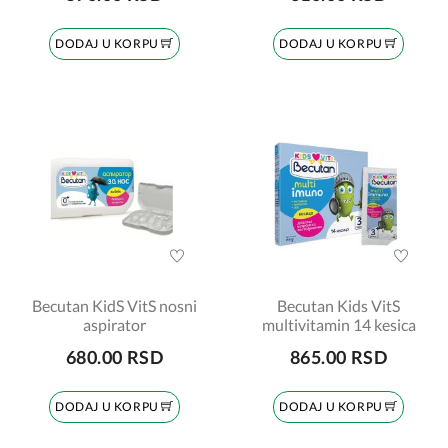
DODAJ U KORPU
DODAJ U KORPU
Becutan KidS VitS nosni
Becutan Kids VitS
aspirator
multivitamin 14 kesica
680.00 RSD
865.00 RSD
DODAJ U KORPU
DODAJ U KORPU