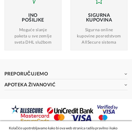
INO
SIGURNA
POŠILJKE
KUPOVINA
Moguće slanje
Sigurna online
paketa u sve zemlje
kupovine posredstvom
sveta DHL službom
AllSecure sistema
PREPORUČUJEMO
APOTEKA ŽIVANOVIĆ
Kolačiće upotrebljavamo kako bi ova web stranica radila pravilno i kako