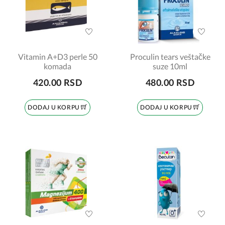
Vitamin A+D3 perle 50
Proculin tears veštačke
komada
suze 10ml
420.00 RSD
480.00 RSD
DODAJ U KORPU
DODAJ U KORPU