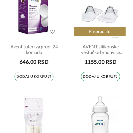
Rasprodato
Avent tuferi za grudi 24
AVENT silikonske
komada
veštačke bradavice
2(small-15mm)
646.00 RSD
1155.00 RSD
DODAJ U KORPU
DODAJ U KORPU