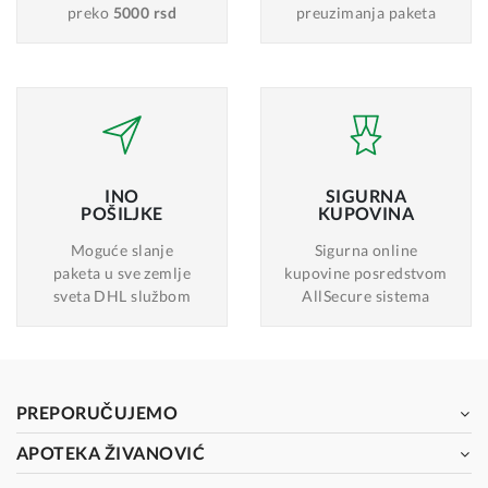
preko
5000 rsd
preuzimanja paketa
INO
SIGURNA
POŠILJKE
KUPOVINA
Moguće slanje
Sigurna online
paketa u sve zemlje
kupovine posredstvom
sveta DHL službom
AllSecure sistema
PREPORUČUJEMO
APOTEKA ŽIVANOVIĆ