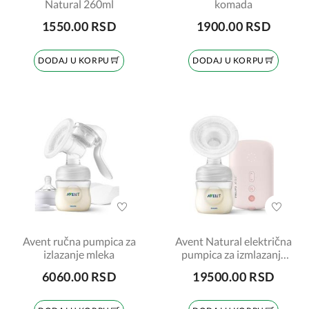
Natural 260ml
komada
1550.00 RSD
1900.00 RSD
DODAJ U KORPU
DODAJ U KORPU
Avent ručna pumpica za
Avent Natural električna
izlazanje mleka
pumpica za izmlazanje
mleka
6060.00 RSD
19500.00 RSD