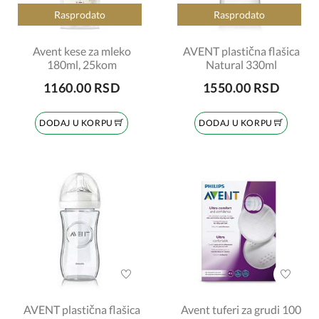
Rasprodato
Rasprodato
Avent kese za mleko
AVENT plastična flašica
180ml, 25kom
Natural 330ml
1160.00 RSD
1550.00 RSD
DODAJ U KORPU
DODAJ U KORPU
AVENT plastična flašica
Avent tuferi za grudi 100