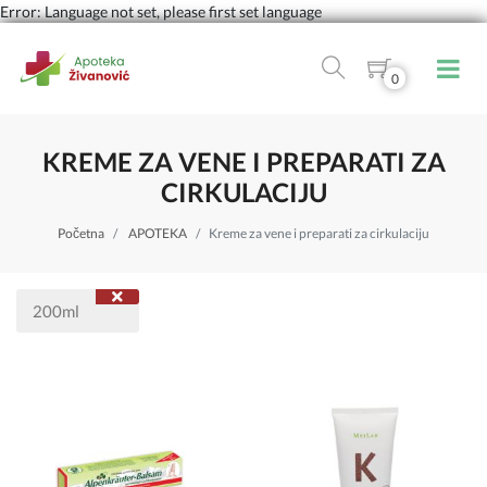
Error: Language not set, please first set language
0
KREME ZA VENE I PREPARATI ZA
CIRKULACIJU
Početna
APOTEKA
Kreme za vene i preparati za cirkulaciju
200ml