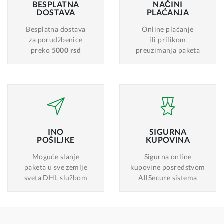
BESPLATNA
NAČINI
DOSTAVA
PLAĆANJA
Besplatna dostava
Online plaćanje
za porudžbenice
ili prilikom
preko
5000 rsd
preuzimanja paketa
INO
SIGURNA
POŠILJKE
KUPOVINA
Moguće slanje
Sigurna online
paketa u sve zemlje
kupovine posredstvom
sveta DHL službom
AllSecure sistema