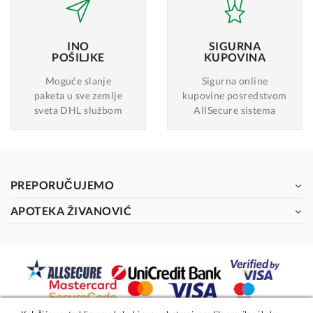
INO
SIGURNA
POŠILJKE
KUPOVINA
Moguće slanje
Sigurna online
paketa u sve zemlje
kupovine posredstvom
sveta DHL službom
AllSecure sistema
PREPORUČUJEMO
APOTEKA ŽIVANOVIĆ