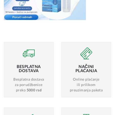
BESPLATNA
NAČINI
DOSTAVA
PLAĆANJA
Besplatna dostava
Online plaćanje
za porudžbenice
ili prilikom
preko
5000 rsd
preuzimanja paketa