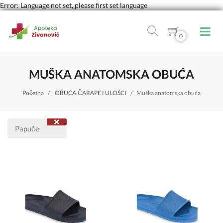
Error: Language not set, please first set language
0
MUŠKA ANATOMSKA OBUĆA
Početna
OBUĆA,ČARAPE I ULOŠCI
Muška anatomska obuća
Papuče