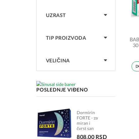
UZRAST
TIP PROIZVODA
BAB
30
VELIČINA
D
POSLEDNJE VIĐENO
Dormirin
FORTE - za
miran i
čvrst san
808.00 RSD