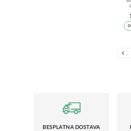
Be
vi
D
Pre
BESPLATNA
DOSTAVA