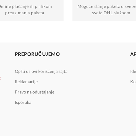
nline plaćanje
ili prilikom
Moguće slanje
paketa u sve z
preuzimanja paketa
sveta DHL službom
PREPORUČUJEMO
A
Opšti uslovi korišćenja sajta
Ide
Reklamacije
Ko
Pravo na odustajanje
Isporuka