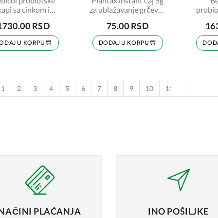
bicol probiotske
Plantax instant čaj 5g
Be
kapi sa cinkom i
za ublažavanje grčeva i
probio
taminom D3 10ml
nadimanja
1730.00 RSD
75.00 RSD
16
ODAJ U KORPU
DODAJ U KORPU
DOD
vious
1
2
3
4
5
6
7
8
9
10
11
12
13
NAČINI
PLAĆANJA
INO
POŠILJKE