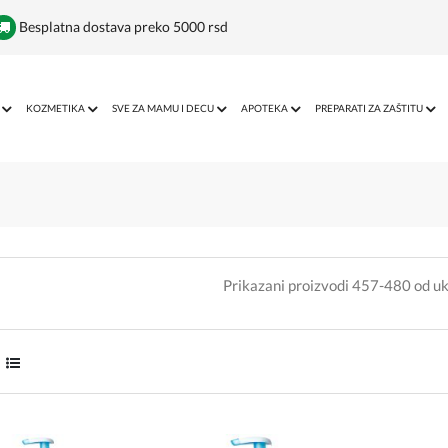
Besplatna dostava preko 5000 rsd
KOZMETIKA
SVE ZA MAMU I DECU
APOTEKA
PREPARATI ZA ZAŠTITU
Prikazani proizvodi 457-480 od u