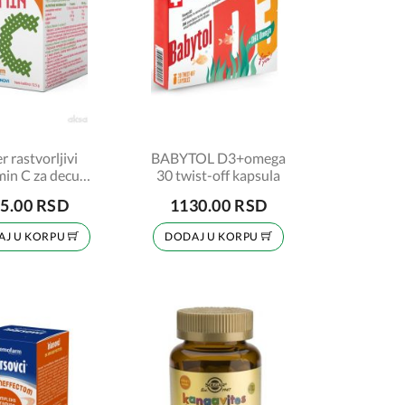
r rastvorljivi
BABYTOL D3+omega
min C za decu
30 twist-off kapsula
g, 25 kesica
5.00 RSD
1130.00 RSD
AJ U KORPU
DODAJ U KORPU