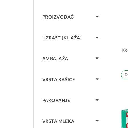
PROIZVOĐAČ
UZRAST (KILAŽA)
Ko
AMBALAŽA
D
VRSTA KAŠICE
PAKOVANJE
VRSTA MLEKA