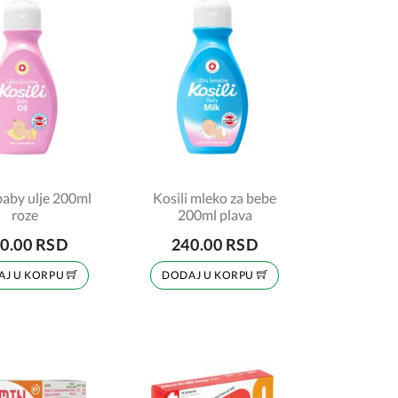
 baby ulje 200ml
Kosili mleko za bebe
roze
200ml plava
0.00 RSD
240.00 RSD
AJ U KORPU
DODAJ U KORPU