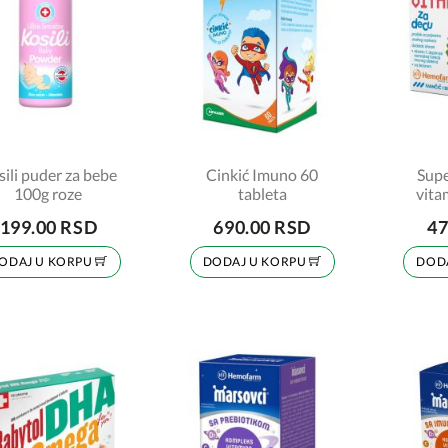
sili puder za bebe
Cinkić Imuno 60
Supe
100g roze
tableta
vita
50m
199.00 RSD
690.00 RSD
47
ODAJ U KORPU
DODAJ U KORPU
DOD