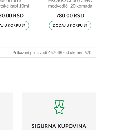
bicol forte
PROBIO Choco Zn+C
tske kapi 10ml
medvedići, 20 komada
30.00 RSD
780.00 RSD
AJ U KORPU
DODAJ U KORPU
Prikazani proizvodi 457-480 od ukupno 670
14
15
16
17
18
19
20
21
22
23
24
SIGURNA
KUPOVINA