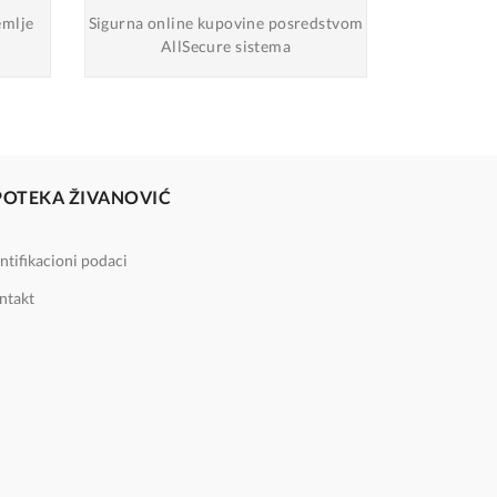
emlje
Sigurna online
kupovine posredstvom
AllSecure sistema
POTEKA ŽIVANOVIĆ
ntifikacioni podaci
ntakt