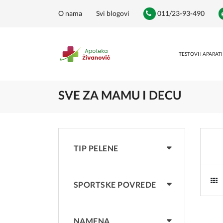
O nama
Svi blogovi
011/23-93-490
TESTOVI I APARATI
SVE ZA MAMU I DECU
TIP PELENE
SPORTSKE POVREDE
NAMENA