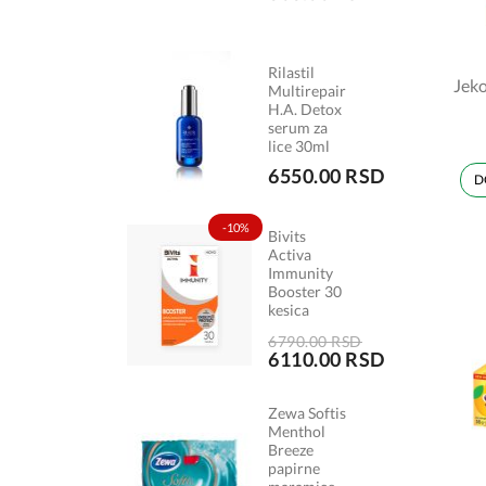
Rilastil
Jeko
Multirepair
H.A. Detox
serum za
lice 30ml
6550.00 RSD
D
-10%
Bivits
Activa
Immunity
Booster 30
kesica
6790.00 RSD
6110.00 RSD
Zewa Softis
Menthol
Breeze
papirne