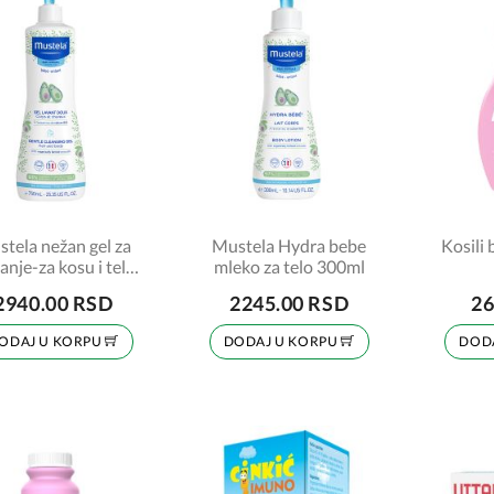
tela nežan gel za
Mustela Hydra bebe
Kosili
anje-za kosu i telo
mleko za telo 300ml
750ml
2940.00 RSD
2245.00 RSD
26
ODAJ U KORPU
DODAJ U KORPU
DOD