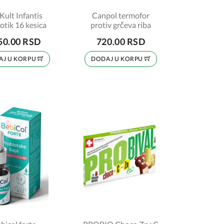
Kult Infantis
Canpol termofor
otik 16 kesica
protiv grčeva riba
50.00 RSD
720.00 RSD
AJ U KORPU
DODAJ U KORPU