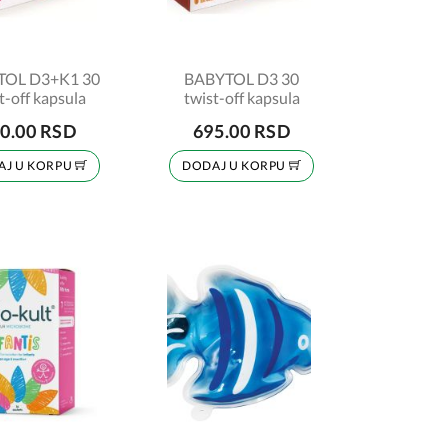
TOL D3+K1 30
BABYTOL D3 30
t-off kapsula
twist-off kapsula
0.00 RSD
695.00 RSD
AJ U KORPU
DODAJ U KORPU