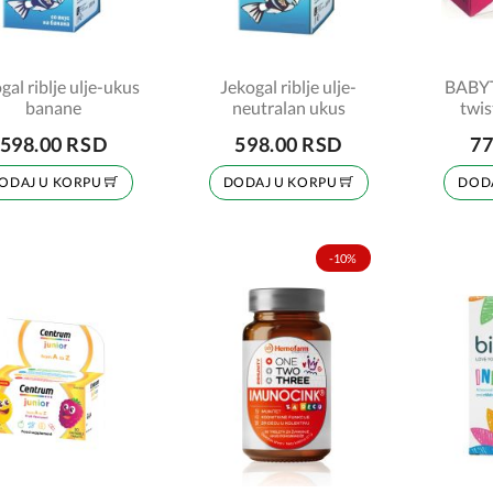
gal riblje ulje-ukus
Jekogal riblje ulje-
BABY
banane
neutralan ukus
twis
598.00 RSD
598.00 RSD
77
ODAJ U KORPU
DODAJ U KORPU
DOD
-10%