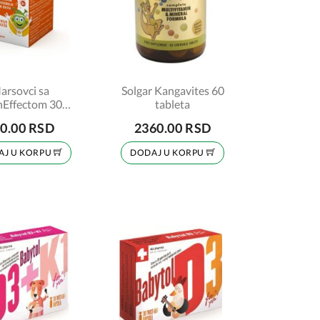
arsovci sa
Solgar Kangavites 60
nEffectom 30
tableta
tableta
0.00 RSD
2360.00 RSD
AJ U KORPU
DODAJ U KORPU