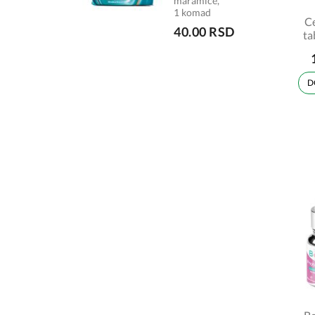
maramice,
1 komad
Ce
40.00 RSD
ta
D