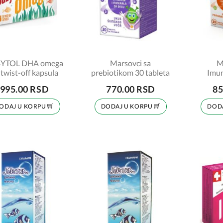
YTOL DHA omega
Marsovci sa
M
 twist-off kapsula
prebiotikom 30 tableta
Imu
995.00 RSD
770.00 RSD
85
ODAJ U KORPU
DODAJ U KORPU
DOD