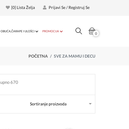
[
0
] Lista Želja
Prijavi Se / Registruj Se
OBUĆA,ČARAPE I ULOŠCI
PROMOCIJA
0
POČETNA
SVE ZA MAMU I DECU
kupno 670