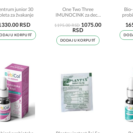
ntrum junior 30
One Two Three
Bio-
bleta za žvakanje
IMUNOCINK za decu
probi
60 tableta
1330.00 RSD
1075.00
16
1195.00 RSD
RSD
ODAJ U KORPU
DOD
DODAJ U KORPU